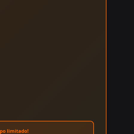
po limitado!