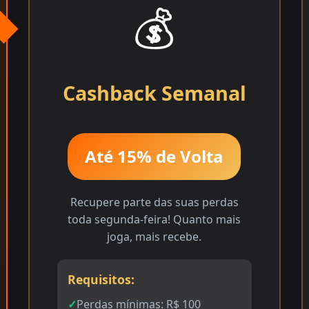
💰
Cashback Semanal
Até 15% de Volta
Recupere parte das suas perdas
toda segunda-feira! Quanto mais
joga, mais recebe.
Requisitos:
Perdas mínimas: R$ 100