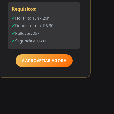
Requisitos:
Horário: 18h - 20h
Depósito mín: R$ 30
Rollover: 25x
Segunda a sexta
⚡ APROVEITAR AGORA