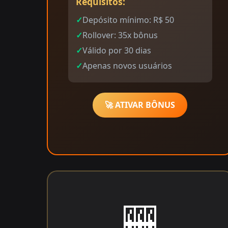
Requisitos:
Depósito mínimo: R$ 50
Rollover: 35x bônus
Válido por 30 dias
Apenas novos usuários
🚀 ATIVAR BÔNUS
🎰