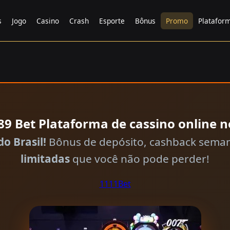
s
Jogo
Casino
Crash
Esporte
Bônus
Promo
Platafor
9 Bet Plataforma de cassino online n
o Brasil!
Bônus de depósito, cashback semana
limitadas
que você não pode perder!
1111Bet