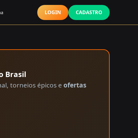
LOGIN
CADASTRO
ma
o Brasil
l, torneios épicos e
ofertas