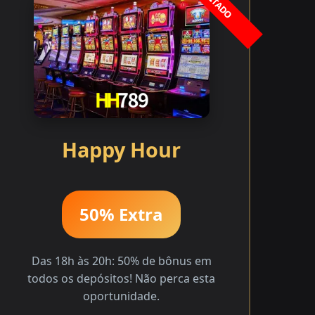
Happy Hour
50% Extra
Das 18h às 20h: 50% de bônus em
todos os depósitos! Não perca esta
oportunidade.