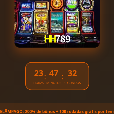
23
47
32
:
:
HORAS
MINUTOS
SEGUNDOS
RELÂMPAGO:
200% de bônus + 100 rodadas grátis por tem