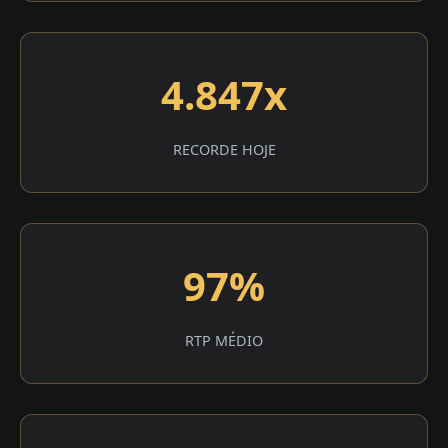
4.847x
RECORDE HOJE
97%
RTP MÉDIO