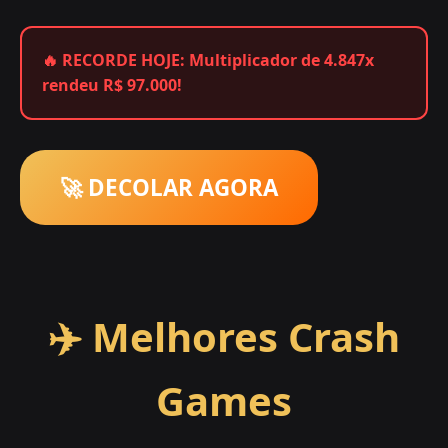
🔥
RECORDE HOJE:
Multiplicador de 4.847x
rendeu R$ 97.000!
🚀 DECOLAR AGORA
✈️ Melhores Crash
Games