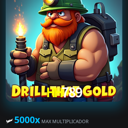
5000x
🛩️
MAX MULTIPLICADOR