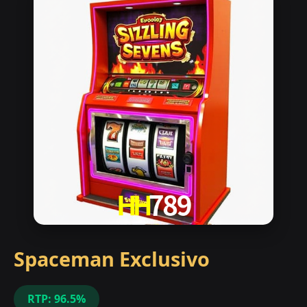
Spaceman Exclusivo
RTP: 96.5%