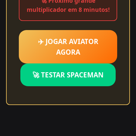
🚀 Próximo grande
multiplicador em 8 minutos!
✈️ JOGAR AVIATOR
AGORA
🚀 TESTAR SPACEMAN