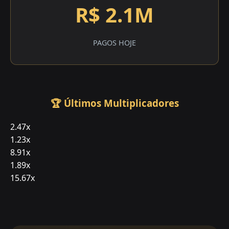
R$ 2.1M
PAGOS HOJE
🏆 Últimos Multiplicadores
2.47x
1.23x
8.91x
1.89x
15.67x