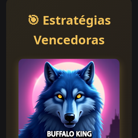
🎯 Estratégias
Vencedoras