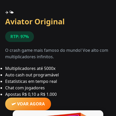
✈️🌤️
Aviator Original
RTP: 97%
O crash game mais famoso do mundo! Voe alto com
multiplicadores infinitos.
Multiplicadores até 5000x
Auto cash out programável
Estatísticas em tempo real
Chat com jogadores
Apostas R$ 0,10 a R$ 1.000
🛩️ VOAR AGORA