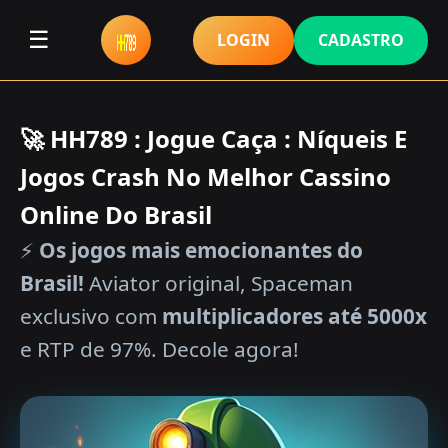
☰
LOGIN
CADASTRO
🚀 HH789 : Jogue Caça : Níqueis E
Jogos Crash No Melhor Cassino
Online Do Brasil
⚡
Os jogos mais emocionantes do
Brasil!
Aviator original, Spaceman
exclusivo com
multiplicadores até 5000x
e RTP de 97%. Decole agora!