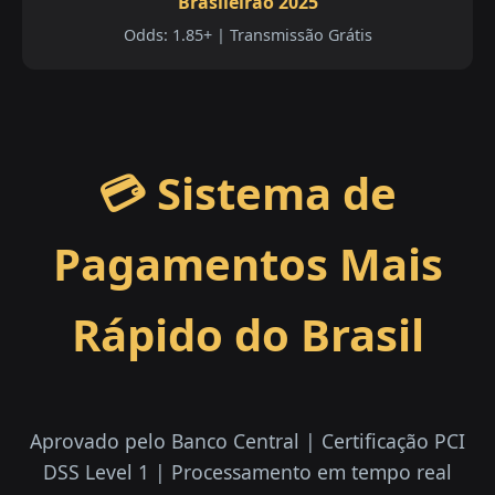
Brasileirão 2025
Odds: 1.85+ | Transmissão Grátis
💳 Sistema de
Pagamentos Mais
Rápido do Brasil
Aprovado pelo Banco Central | Certificação PCI
DSS Level 1 | Processamento em tempo real