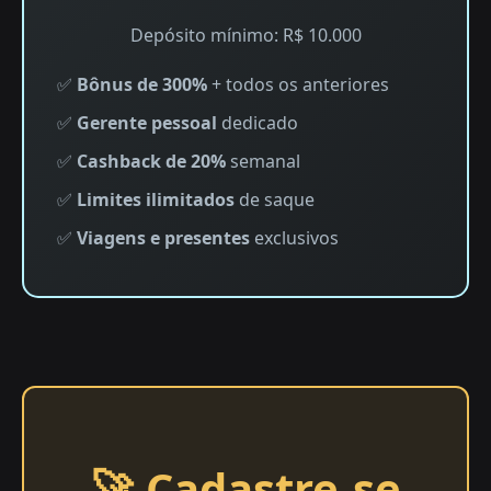
Depósito mínimo: R$ 10.000
✅
Bônus de 300%
+ todos os anteriores
✅
Gerente pessoal
dedicado
✅
Cashback de 20%
semanal
✅
Limites ilimitados
de saque
✅
Viagens e presentes
exclusivos
🚀 Cadastre-se