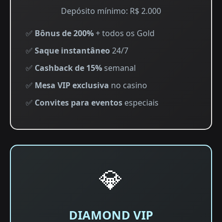
Depósito mínimo: R$ 2.000
✅
Bônus de 200%
+ todos os Gold
✅
Saque instantâneo
24/7
✅
Cashback de 15%
semanal
✅
Mesa VIP exclusiva
no casino
✅
Convites para eventos
especiais
💎
DIAMOND VIP