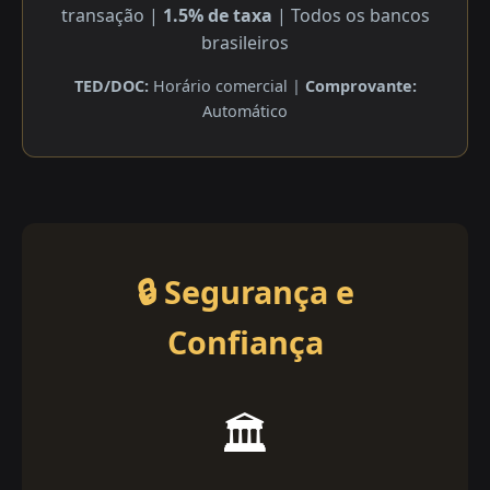
transação |
1.5% de taxa
| Todos os bancos
brasileiros
TED/DOC:
Horário comercial |
Comprovante:
Automático
🔒 Segurança e
Confiança
🏛️