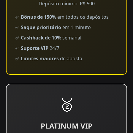
Depósito mínimo: R$ 500
✅
Bônus de 150%
em todos os depósitos
✅
Saque prioritário
em 1 minuto
✅
Cashback de 10%
semanal
✅
Suporte VIP
24/7
✅
Limites maiores
de aposta
🥈
PLATINUM VIP