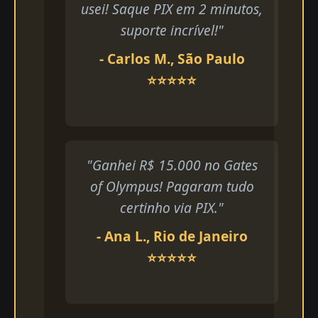
usei! Saque PIX em 2 minutos,
suporte incrível!"
- Carlos M., São Paulo
⭐⭐⭐⭐⭐
"Ganhei R$ 15.000 no Gates
of Olympus! Pagaram tudo
certinho via PIX."
- Ana L., Rio de Janeiro
⭐⭐⭐⭐⭐