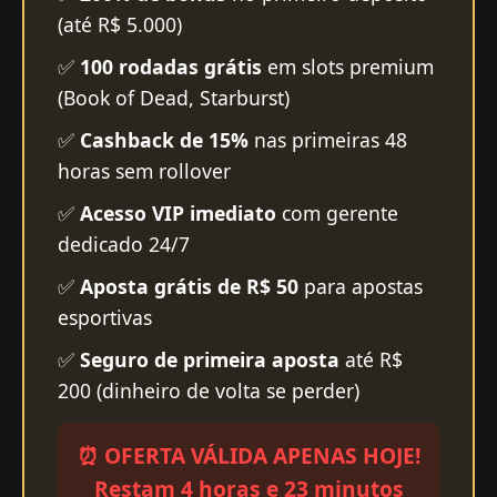
(até R$ 5.000)
✅
100 rodadas grátis
em slots premium
(Book of Dead, Starburst)
✅
Cashback de 15%
nas primeiras 48
horas sem rollover
✅
Acesso VIP imediato
com gerente
dedicado 24/7
✅
Aposta grátis de R$ 50
para apostas
esportivas
✅
Seguro de primeira aposta
até R$
200 (dinheiro de volta se perder)
⏰ OFERTA VÁLIDA APENAS HOJE!
Restam 4 horas e 23 minutos