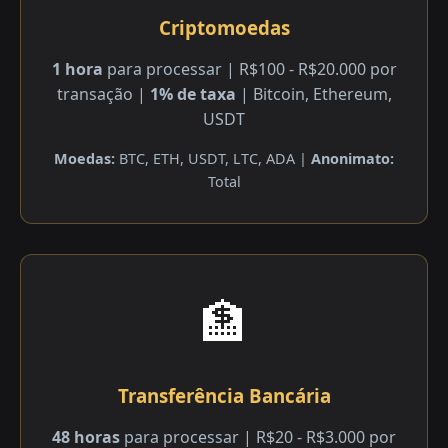
Criptomoedas
1 hora
para processar | R$100 - R$20.000 por
transação |
1% de taxa
| Bitcoin, Ethereum,
USDT
Moedas:
BTC, ETH, USDT, LTC, ADA |
Anonimato:
Total
🏦
Transferência Bancária
48 horas
para processar | R$20 - R$3.000 por