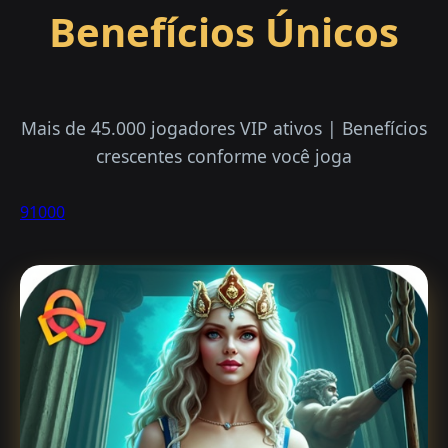
Benefícios Únicos
Mais de 45.000 jogadores VIP ativos | Benefícios
crescentes conforme você joga
91000