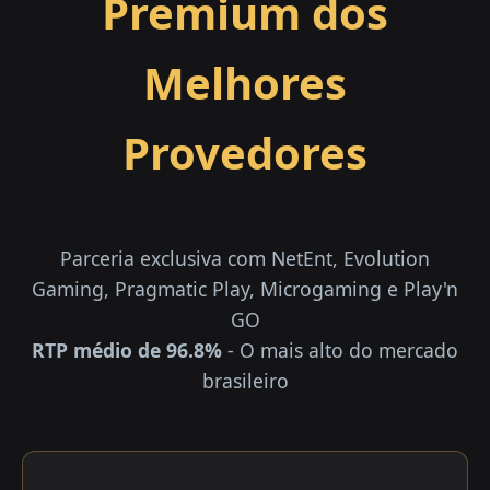
Premium dos
Melhores
Provedores
Parceria exclusiva com NetEnt, Evolution
Gaming, Pragmatic Play, Microgaming e Play'n
GO
RTP médio de 96.8%
- O mais alto do mercado
brasileiro