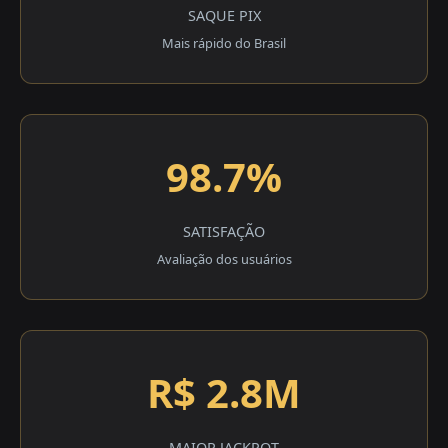
SAQUE PIX
Mais rápido do Brasil
98.7%
SATISFAÇÃO
Avaliação dos usuários
R$ 2.8M
MAIOR JACKPOT