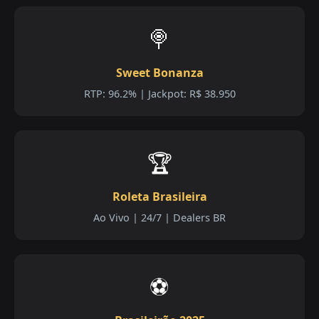
🍭
Sweet Bonanza
RTP: 96.2% | Jackpot: R$ 38.950
🏆
Roleta Brasileira
Ao Vivo | 24/7 | Dealers BR
⚽