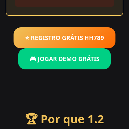
⭐ REGISTRO GRÁTIS HH789
🎮 JOGAR DEMO GRÁTIS
🏆 Por que 1.2