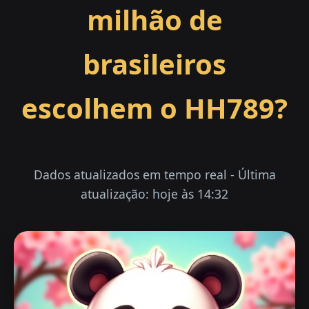
milhão de
brasileiros
escolhem o HH789?
Dados atualizados em tempo real - Última
atualização: hoje às 14:32