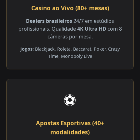
Casino ao Vivo (80+ mesas)
Dealers brasileiros
24/7 em estúdios
profissionais. Qualidade
4K Ultra HD
com 8
câmeras por mesa.
Jogos:
Blackjack, Roleta, Baccarat, Poker, Crazy
Time, Monopoly Live
⚽
Apostas Esportivas (40+
modalidades)