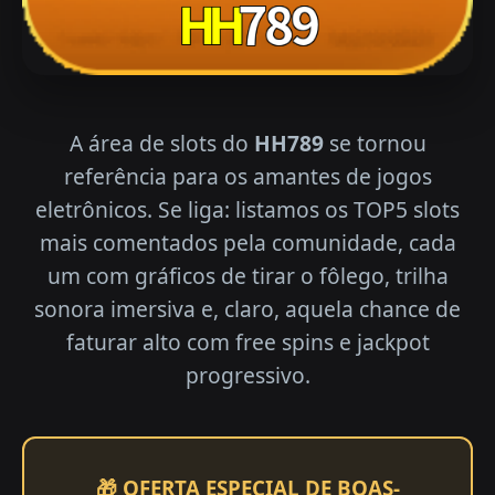
A área de slots do
HH789
se tornou
referência para os amantes de jogos
eletrônicos. Se liga: listamos os TOP5 slots
mais comentados pela comunidade, cada
um com gráficos de tirar o fôlego, trilha
sonora imersiva e, claro, aquela chance de
faturar alto com free spins e jackpot
progressivo.
🎁 OFERTA ESPECIAL DE BOAS-