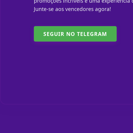
promoções incríveis e uma experiência d
Junte-se aos vencedores agora!
SEGUIR NO TELEGRAM