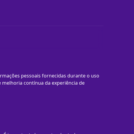
ormações pessoais fornecidas durante o uso
e melhoria contínua da experiência de