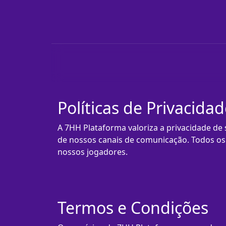
Políticas de Privacida
A 7HH Plataforma valoriza a privacidade d
de nossos canais de comunicação. Todos os 
nossos jogadores.
Termos e Condições