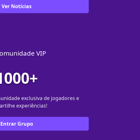
Ver Notícias
Comunidade VIP
1000+
unidade exclusiva de jogadores e
rtilhe experiências!
Entrar Grupo