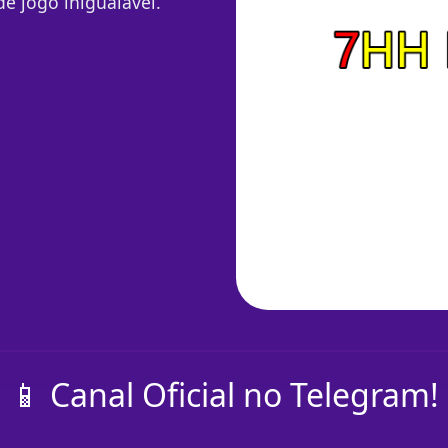
e jogo inigualável.
📱 Canal Oficial no Telegram!