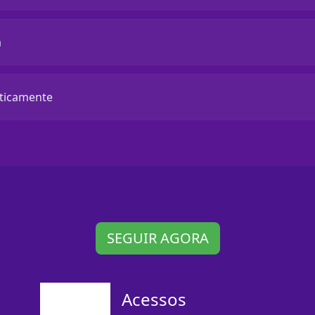
a
aticamente
SEGUIR AGORA
Acessos