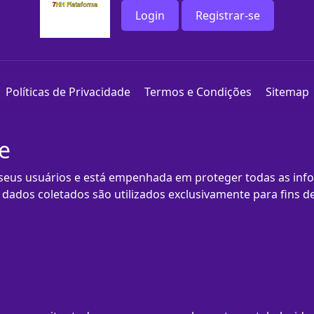
Login
Registrar-se
Políticas de Privacidade
Termos e Condições
Sitemap
de
e seus usuários e está empenhada em proteger todas as inf
dados coletados são utilizados exclusivamente para fins d