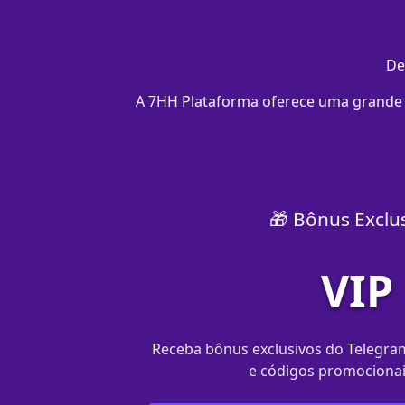
De
A 7HH Plataforma oferece uma grande 
🎁 Bônus Exclu
VIP
Receba bônus exclusivos do Telegra
e códigos promocionai