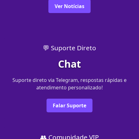
Ver Notícias
💬 Suporte Direto
Chat
Suporte direto via Telegram, respostas rápidas e
atendimento personalizado!
Falar Suporte
👥 Comunidade VIP