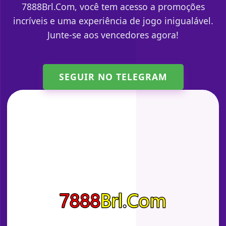
7888Brl.Com, você tem acesso a promoções
incríveis e uma experiência de jogo inigualável.
Junte-se aos vencedores agora!
SEGUIR NO TELEGRAM