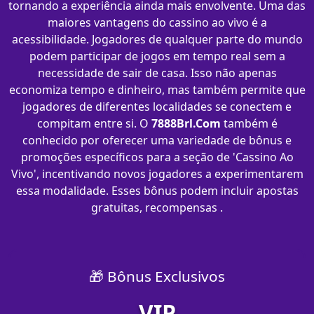
tornando a experiência ainda mais envolvente. Uma das
maiores vantagens do cassino ao vivo é a
acessibilidade. Jogadores de qualquer parte do mundo
podem participar de jogos em tempo real sem a
necessidade de sair de casa. Isso não apenas
economiza tempo e dinheiro, mas também permite que
jogadores de diferentes localidades se conectem e
compitam entre si. O
7888Brl.Com
também é
conhecido por oferecer uma variedade de bônus e
promoções específicos para a seção de 'Cassino Ao
Vivo', incentivando novos jogadores a experimentarem
essa modalidade. Esses bônus podem incluir apostas
gratuitas, recompensas .
🎁 Bônus Exclusivos
VIP