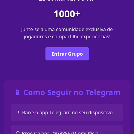
1000+
Junte-se a uma comunidade exclusiva de
jogadores e compartilhe experiências!
Entrar Grupo
📱 Como Seguir no Telegram
📱 Baixe o app Telegram no seu dispositivo
🔍 Procure por "@7888Brl.ComOficial"