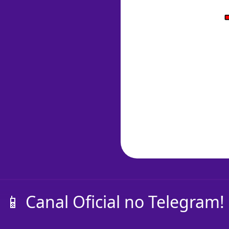
📱 Canal Oficial no Telegram!