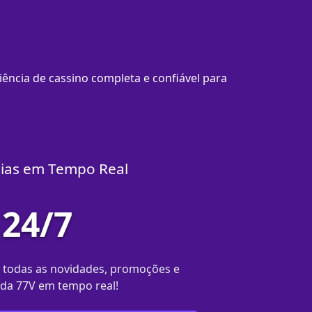
iência de cassino completa e confiável para
cias em Tempo Real
24/7
e todas as novidades, promoções e
 da 77V em tempo real!