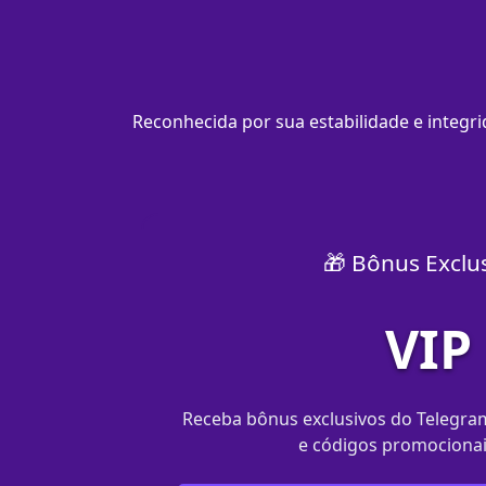
Reconhecida por sua estabilidade e integri
🎁 Bônus Exclu
VIP
Receba bônus exclusivos do Telegra
e códigos promocionai