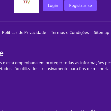
Login
Registrar-se
Políticas de Privacidade
Termos e Condições
Sitemap
de
ios e está empenhada em proteger todas as informações pe
tados são utilizados exclusivamente para fins de melhoria