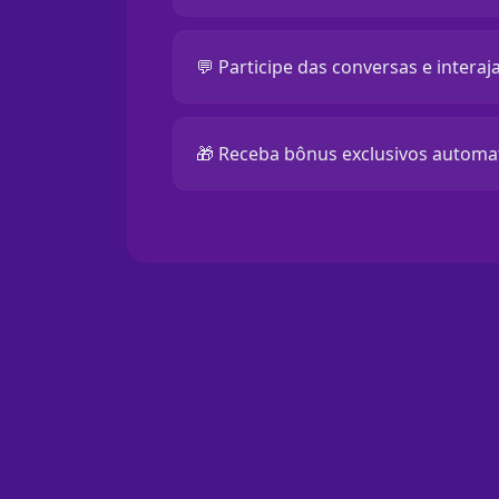
💬 Participe das conversas e interaj
🎁 Receba bônus exclusivos autom