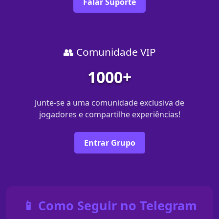
Falar Suporte
👥 Comunidade VIP
1000+
Junte-se a uma comunidade exclusiva de
jogadores e compartilhe experiências!
Entrar Grupo
📱 Como Seguir no Telegram