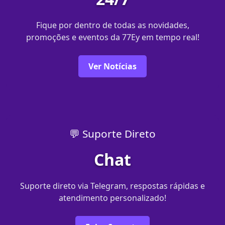
Fique por dentro de todas as novidades,
promoções e eventos da 77Ey em tempo real!
Ver Notícias
💬 Suporte Direto
Chat
Suporte direto via Telegram, respostas rápidas e
atendimento personalizado!