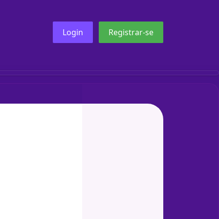
Login
Registrar-se