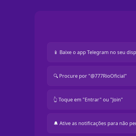
📱 Baixe o app Telegram no seu disp
🔍 Procure por "@777RioOficial"
👆 Toque em "Entrar" ou "Join"
🔔 Ative as notificações para não p