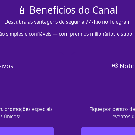
📱 Benefícios do Canal
Descubra as vantagens de seguir a 777Rio no Telegram
são simples e confiáveis — com prêmios milionários e supor
sivos
📢 Notí
m, promoções especiais
Fique por dentro d
s únicos!
eventos d