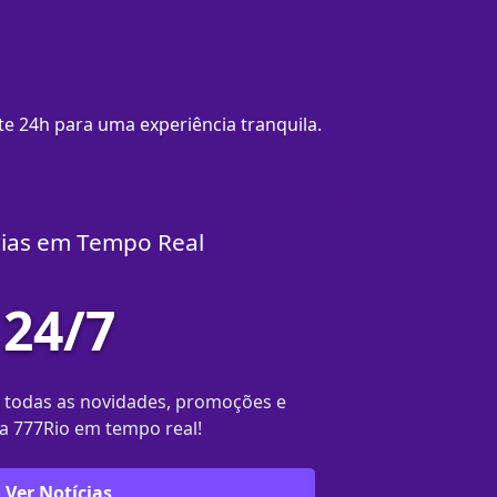
te 24h para uma experiência tranquila.
cias em Tempo Real
24/7
e todas as novidades, promoções e
a 777Rio em tempo real!
Ver Notícias