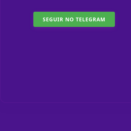
SEGUIR NO TELEGRAM