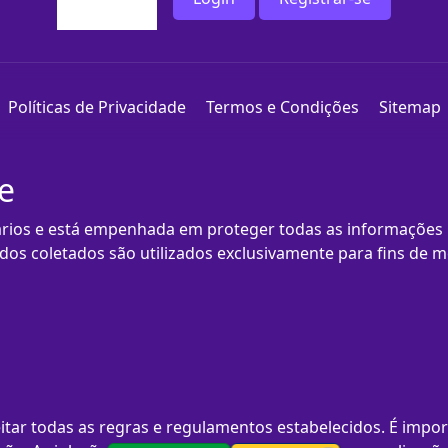
Políticas de Privacidade
Termos e Condições
Sitemap
de
uários e está empenhada em proteger todas as informações 
os coletados são utilizados exclusivamente para fins de m
ar todas as regras e regulamentos estabelecidos. É impor