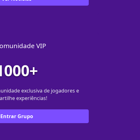
Comunidade VIP
1000+
unidade exclusiva de jogadores e
rtilhe experiências!
Entrar Grupo