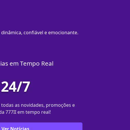
 dinâmica, confiável e emocionante.
cias em Tempo Real
24/7
e todas as novidades, promoções e
da 777II em tempo real!
Ver Notícias