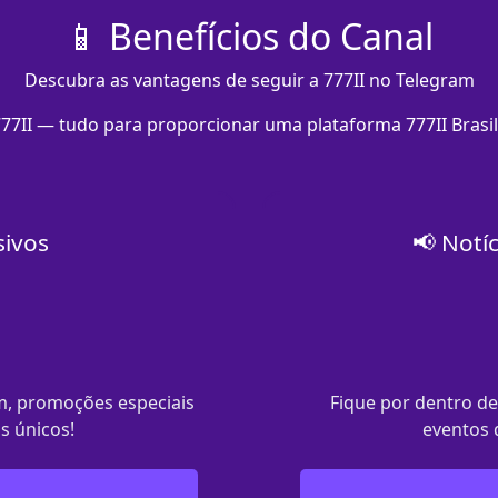
📱 Benefícios do Canal
Descubra as vantagens de seguir a 777II no Telegram
77II — tudo para proporcionar uma plataforma 777II Brasil
sivos
📢 Notí
m, promoções especiais
Fique por dentro d
s únicos!
eventos 