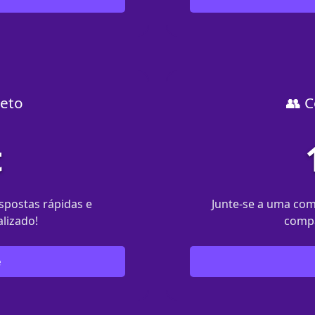
reto
👥 
t
espostas rápidas e
Junte-se a uma com
lizado!
compa
e