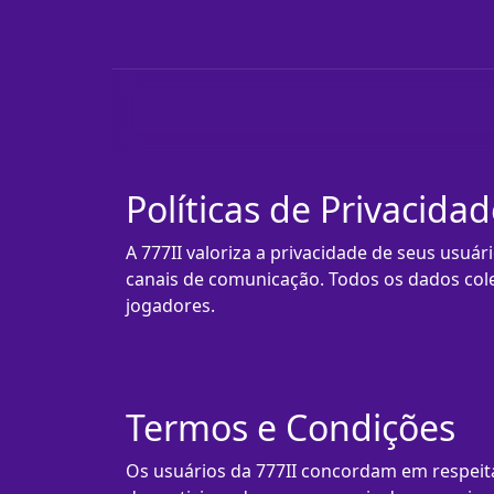
Políticas de Privacida
A 777II valoriza a privacidade de seus usu
canais de comunicação. Todos os dados cole
jogadores.
Termos e Condições
Os usuários da 777II concordam em respeita