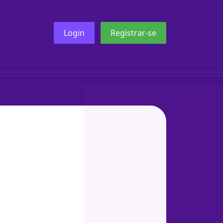
Login
Registrar-se