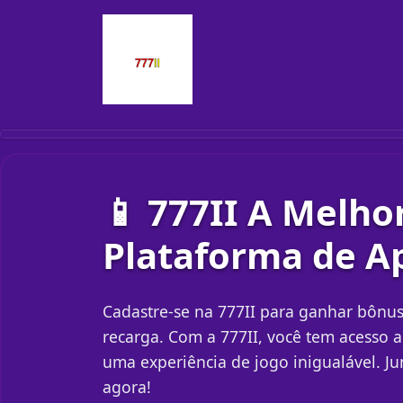
📱 777II A Melho
Plataforma de A
Cadastre-se na 777II para ganhar bônu
recarga. Com a 777II, você tem acesso a
uma experiência de jogo inigualável. J
agora!