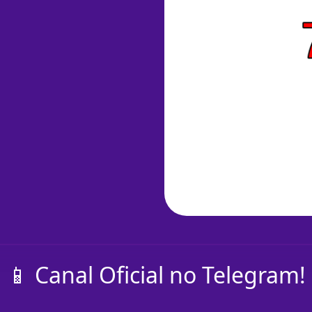
📱 Canal Oficial no Telegram!