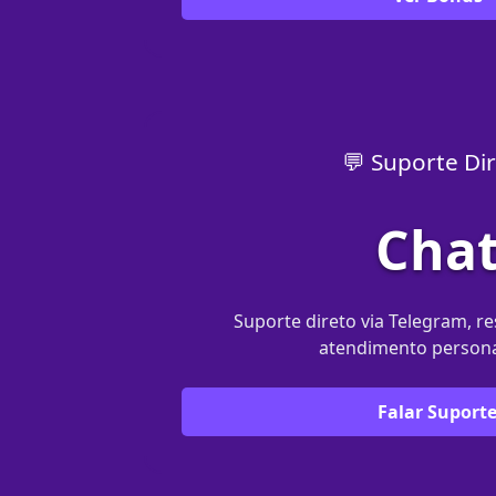
💬 Suporte Di
Cha
Suporte direto via Telegram, r
atendimento persona
Falar Suport