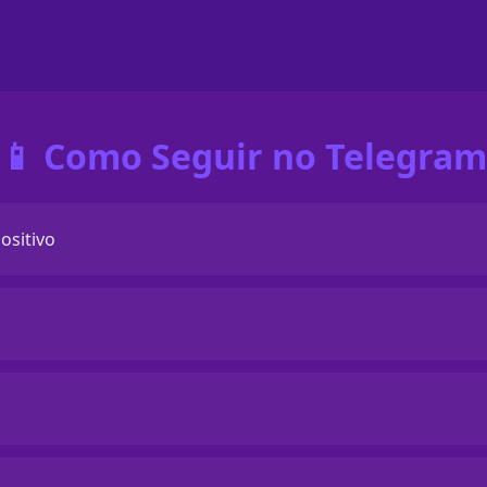
📱 Como Seguir no Telegram
ositivo