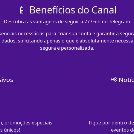
📱 Benefícios do Canal
Descubra as vantagens de seguir a 777Feb no Telegram
senciais necessárias para criar sua conta e garantir a se
 dados, solicitando apenas o que é absolutamente necessá
segura e personalizada.
sivos
📢 Notí
m, promoções especiais
Fique por dentro d
s únicos!
eventos d