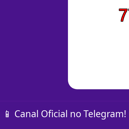
📱 Canal Oficial no Telegram!