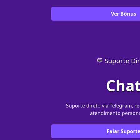
Ver Bônus
💬 Suporte Di
Cha
Suporte direto via Telegram, r
atendimento persona
Falar Suport