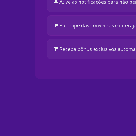
🔔 Ative as notificações para não p
💬 Participe das conversas e interaj
🎁 Receba bônus exclusivos autom