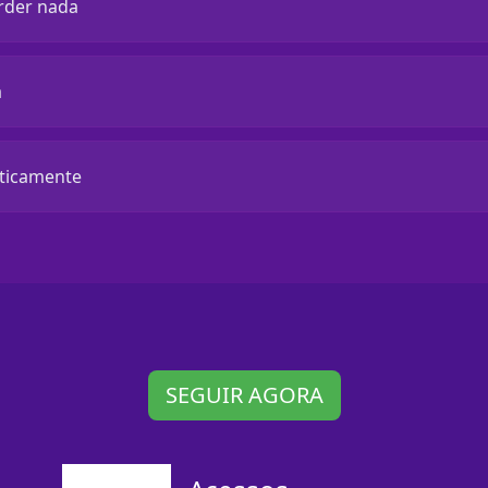
erder nada
a
aticamente
SEGUIR AGORA