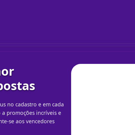
hor
postas
us no cadastro e em cada
 a promoções incríveis e
unte-se aos vencedores