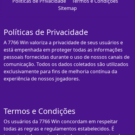
Políticas de Privacidade
Termos e Condições
Sitemap
Políticas de Privacidade
A 7766 Win valoriza a privacidade de seus usuários e
está empenhada em proteger todas as informações
pessoais fornecidas durante o uso de nossos canais de
comunicação. Todos os dados coletados são utilizados
exclusivamente para fins de melhoria contínua da
experiência de nossos jogadores.
Termos e Condições
Os usuários da 7766 Win concordam em respeitar
todas as regras e regulamentos estabelecidos. É