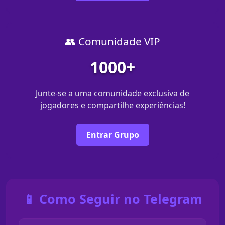
👥 Comunidade VIP
1000+
Junte-se a uma comunidade exclusiva de
jogadores e compartilhe experiências!
Entrar Grupo
📱 Como Seguir no Telegram