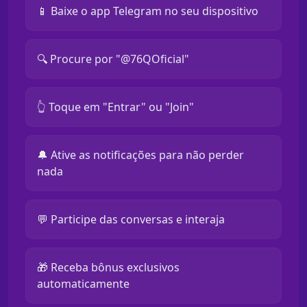
📱 Baixe o app Telegram no seu dispositivo
🔍 Procure por "@76QOficial"
👆 Toque em "Entrar" ou "Join"
🔔 Ative as notificações para não perder
nada
💬 Participe das conversas e interaja
🎁 Receba bônus exclusivos
automaticamente