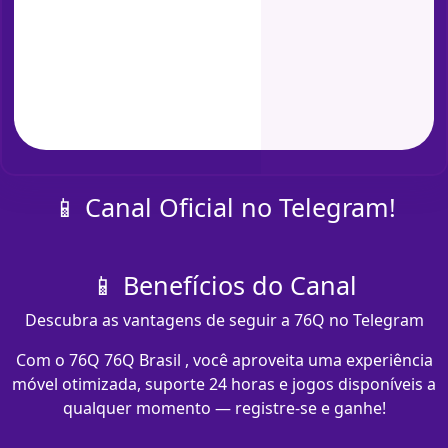
📱 Canal Oficial no Telegram!
📱 Benefícios do Canal
Descubra as vantagens de seguir a 76Q no Telegram
Com o 76Q 76Q Brasil , você aproveita uma experiência
móvel otimizada, suporte 24 horas e jogos disponíveis a
qualquer momento — registre-se e ganhe!