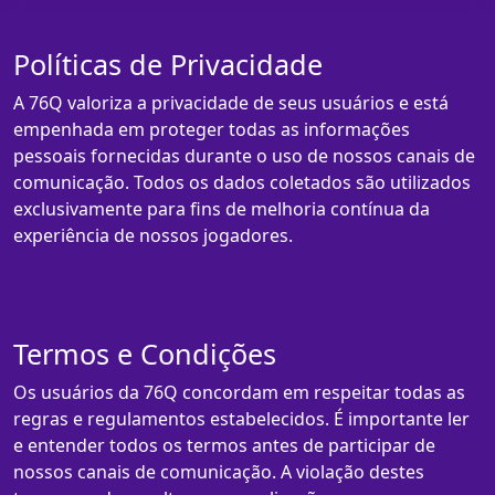
Políticas de Privacidade
A 76Q valoriza a privacidade de seus usuários e está
empenhada em proteger todas as informações
pessoais fornecidas durante o uso de nossos canais de
comunicação. Todos os dados coletados são utilizados
exclusivamente para fins de melhoria contínua da
experiência de nossos jogadores.
Termos e Condições
Os usuários da 76Q concordam em respeitar todas as
regras e regulamentos estabelecidos. É importante ler
e entender todos os termos antes de participar de
nossos canais de comunicação. A violação destes