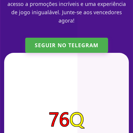
acesso a promoções incríveis e uma experiência
de jogo inigualável. Junte-se aos vencedores
agora!
SEGUIR NO TELEGRAM