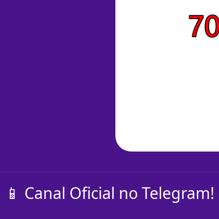
📱 Canal Oficial no Telegram!