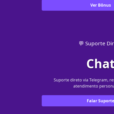
Ver Bônus
💬 Suporte Di
Cha
Suporte direto via Telegram, r
atendimento persona
Falar Suport