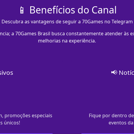
📱 Benefícios do Canal
Descubra as vantagens de seguir a 70Games no Telegram
cia; a 70Games Brasil busca constantemente atender às ex
melhorias na experiência.
sivos
📢 Notí
m, promoções especiais
Fique por dentro d
s únicos!
eventos da