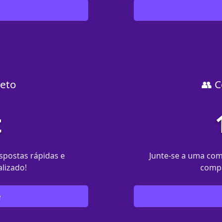
reto
👥 
t
espostas rápidas e
Junte-se a uma com
lizado!
compa
e