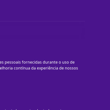
es pessoais fornecidas durante o uso de
elhoria contínua da experiência de nossos