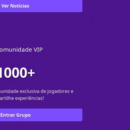
Ver Notícias
Comunidade VIP
1000+
unidade exclusiva de jogadores e
rtilhe experiências!
Entrar Grupo