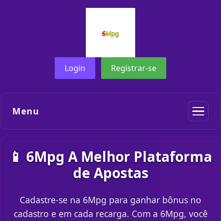
Login
Registrar-se
Menu
📱 6Mpg A Melhor Plataforma
de Apostas
Cadastre-se na 6Mpg para ganhar bônus no
cadastro e em cada recarga. Com a 6Mpg, você