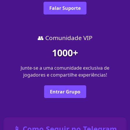
Falar Suporte
👥 Comunidade VIP
1000+
Junte-se a uma comunidade exclusiva de
jogadores e compartilhe experiências!
Entrar Grupo
📱 Como Seguir no Telegram