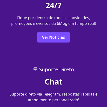
24/7
Fique por dentro de todas as novidades,
promoções e eventos da 6Mpg em tempo real!
Ver Notícias
💬 Suporte Direto
Chat
Suporte direto via Telegram, respostas rápidas e
atendimento personalizado!