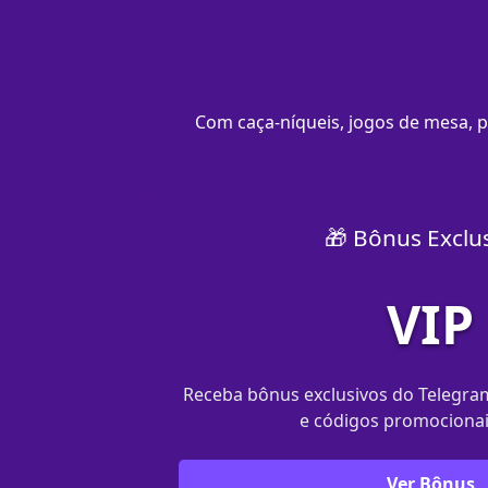
Com caça-níqueis, jogos de mesa, p
🎁 Bônus Exclu
VIP
Receba bônus exclusivos do Telegra
e códigos promocionai
Ver Bônus