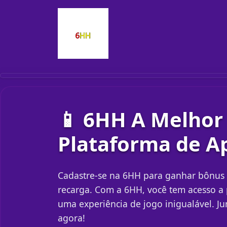
📱 6HH A Melhor
Plataforma de A
Cadastre-se na 6HH para ganhar bônus 
recarga. Com a 6HH, você tem acesso a 
uma experiência de jogo inigualável. J
agora!