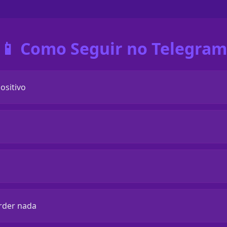
📱 Como Seguir no Telegram
ositivo
erder nada