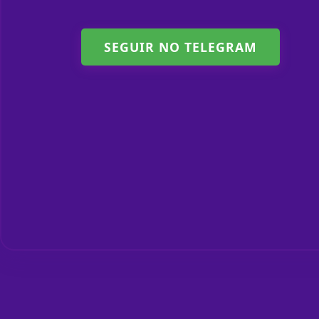
SEGUIR NO TELEGRAM