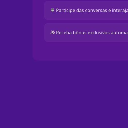
💬 Participe das conversas e interaj
🎁 Receba bônus exclusivos autom