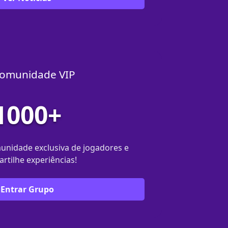
Comunidade VIP
1000+
unidade exclusiva de jogadores e
rtilhe experiências!
Entrar Grupo