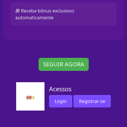
🎁 Receba bônus exclusivos
automaticamente
SEGUIR AGORA
Acessos
Login
Registrar-se