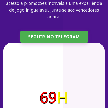
acesso a promoções incríveis e uma experiência
de jogo inigualável. Junte-se aos vencedores
agora!
SEGUIR NO TELEGRAM