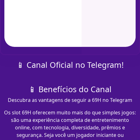
📱 Canal Oficial no Telegram!
📱 Benefícios do Canal
Descubra as vantagens de seguir a 69H no Telegram
Os slot 69H oferecem muito mais do que simples jogos:
são uma experiência completa de entretenimento
online, com tecnologia, diversidade, prêmios e
segurança. Seja você um jogador iniciante ou