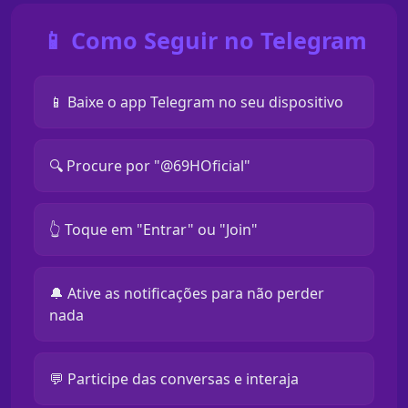
📱 Como Seguir no Telegram
📱 Baixe o app Telegram no seu dispositivo
🔍 Procure por "@69HOficial"
👆 Toque em "Entrar" ou "Join"
🔔 Ative as notificações para não perder
nada
💬 Participe das conversas e interaja