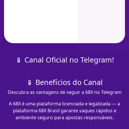
📱 Canal Oficial no Telegram!
📱 Benefícios do Canal
Descubra as vantagens de seguir a 68X no Telegram
A 68X é uma plataforma licenciada e legalizada — a
plataforma 68X Brasil garante saques rápidos e
ambiente seguro para apostas responsáveis.