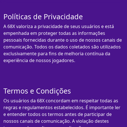
Políticas de Privacidade
A 68X valoriza a privacidade de seus usuários e está
empenhada em proteger todas as informações
pessoais fornecidas durante o uso de nossos canais de
comunicação. Todos os dados coletados são utilizados
exclusivamente para fins de melhoria contínua da
experiência de nossos jogadores.
Termos e Condições
Os usuários da 68X concordam em respeitar todas as
regras e regulamentos estabelecidos. É importante ler
e entender todos os termos antes de participar de
nossos canais de comunicação. A violação destes