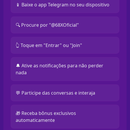
📱 Baixe o app Telegram no seu dispositivo
🔍 Procure por "@68XOficial"
👆 Toque em "Entrar" ou "Join"
🔔 Ative as notificações para não perder
nada
💬 Participe das conversas e interaja
🎁 Receba bônus exclusivos
automaticamente