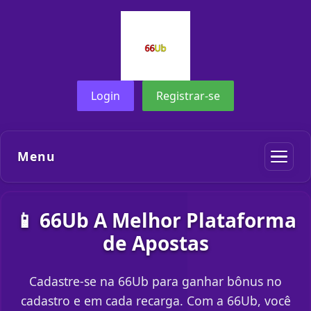
Login
Registrar-se
Menu
📱 66Ub A Melhor Plataforma
de Apostas
Cadastre-se na 66Ub para ganhar bônus no
cadastro e em cada recarga. Com a 66Ub, você