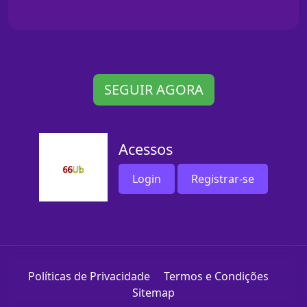
SEGUIR AGORA
Acessos
Login
Registrar-se
Políticas de Privacidade
Termos e Condições
Sitemap