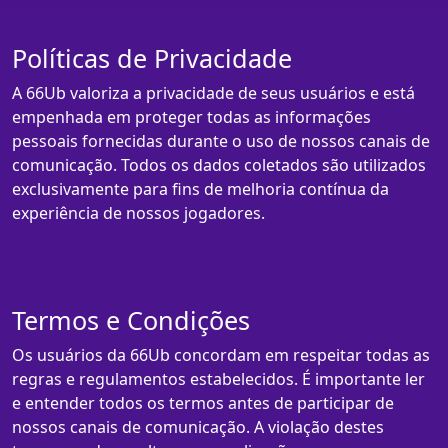
Políticas de Privacidade
A 66Ub valoriza a privacidade de seus usuários e está
empenhada em proteger todas as informações
pessoais fornecidas durante o uso de nossos canais de
comunicação. Todos os dados coletados são utilizados
exclusivamente para fins de melhoria contínua da
experiência de nossos jogadores.
Termos e Condições
Os usuários da 66Ub concordam em respeitar todas as
regras e regulamentos estabelecidos. É importante ler
e entender todos os termos antes de participar de
nossos canais de comunicação. A violação destes