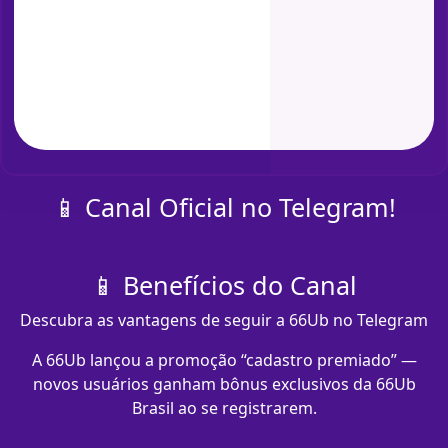
📱 Canal Oficial no Telegram!
📱 Benefícios do Canal
Descubra as vantagens de seguir a 66Ub no Telegram
A 66Ub lançou a promoção “cadastro premiado” —
novos usuários ganham bônus exclusivos da 66Ub
Brasil ao se registrarem.