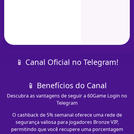
📱 Canal Oficial no Telegram!
📱 Benefícios do Canal
Descubra as vantagens de seguir a 60Game Login no
Telegram
O cashback de 5% semanal oferece uma rede de
segurança valiosa para jogadores Bronze VIP,
permitindo que você recupere uma porcentagem