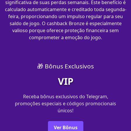
significativa de suas perdas semanais. Este benefício é
calculado automaticamente e creditado toda segunda-
feira, proporcionando um impulso regular para seu
saldo de jogo. O cashback Bronze é especialmente
valioso porque oferece proteção financeira sem
comprometer a emoção do jogo.
🎁 Bônus Exclusivos
VIP
Receba bônus exclusivos do Telegram,
promoções especiais e códigos promocionais
únicos!
Ver Bônus