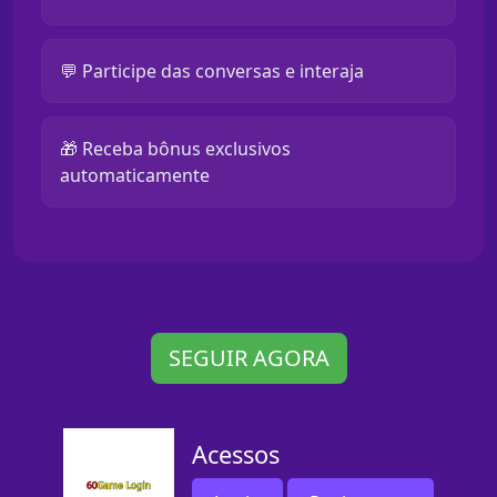
💬 Participe das conversas e interaja
🎁 Receba bônus exclusivos
automaticamente
SEGUIR AGORA
Acessos