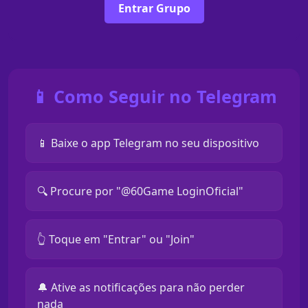
Entrar Grupo
📱 Como Seguir no Telegram
📱 Baixe o app Telegram no seu dispositivo
🔍 Procure por "@60Game LoginOficial"
👆 Toque em "Entrar" ou "Join"
🔔 Ative as notificações para não perder
nada