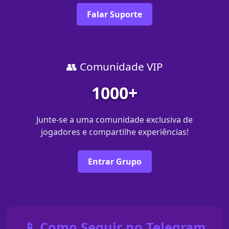
Falar Suporte
👥 Comunidade VIP
1000+
Junte-se a uma comunidade exclusiva de
jogadores e compartilhe experiências!
Entrar Grupo
📱 Como Seguir no Telegram