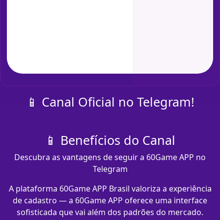
📱 Canal Oficial no Telegram!
📱 Benefícios do Canal
Descubra as vantagens de seguir a 60Game APP no
Telegram
A plataforma 60Game APP Brasil valoriza a experiência
de cadastro — a 60Game APP oferece uma interface
sofisticada que vai além dos padrões do mercado.