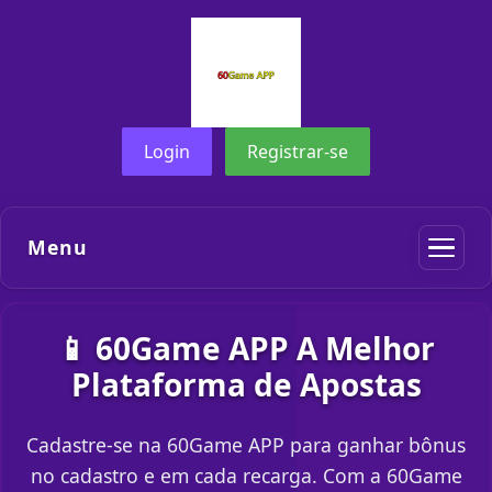
Login
Registrar-se
Menu
📱 60Game APP A Melhor
Plataforma de Apostas
Cadastre-se na 60Game APP para ganhar bônus
no cadastro e em cada recarga. Com a 60Game