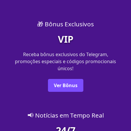
🎁 Bônus Exclusivos
VIP
Receba bônus exclusivos do Telegram,
promoções especiais e códigos promocionais
únicos!
Ver Bônus
📢 Notícias em Tempo Real
24/7