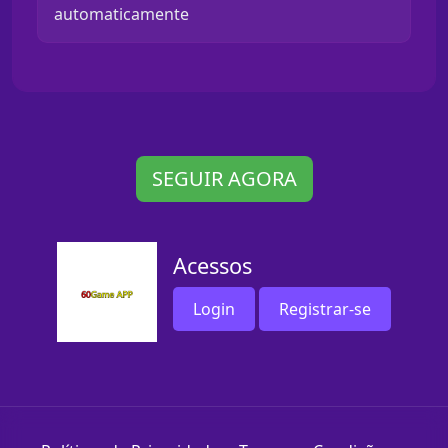
automaticamente
SEGUIR AGORA
Acessos
Login
Registrar-se