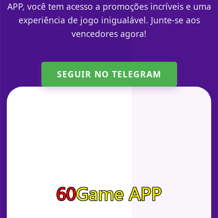
APP, você tem acesso a promoções incríveis e uma
experiência de jogo inigualável. Junte-se aos
vencedores agora!
SEGUIR NO TELEGRAM