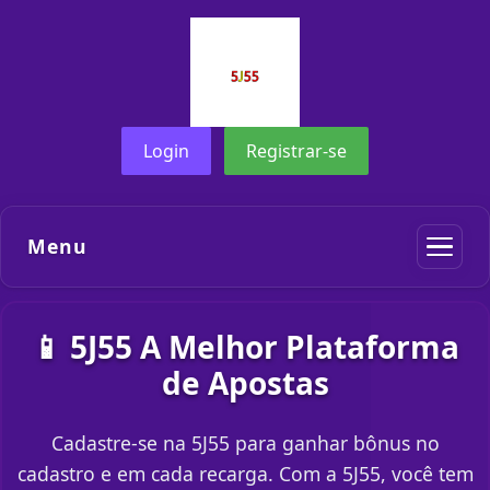
Login
Registrar-se
Menu
📱 5J55 A Melhor Plataforma
de Apostas
Cadastre-se na 5J55 para ganhar bônus no
cadastro e em cada recarga. Com a 5J55, você tem