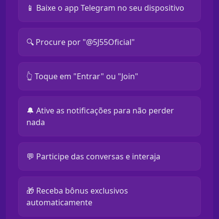
📱 Baixe o app Telegram no seu dispositivo
🔍 Procure por "@5J55Oficial"
👆 Toque em "Entrar" ou "Join"
🔔 Ative as notificações para não perder
nada
💬 Participe das conversas e interaja
🎁 Receba bônus exclusivos
automaticamente