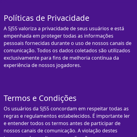
Políticas de Privacidade
A 5J55 valoriza a privacidade de seus usuários e está
empenhada em proteger todas as informações
pessoais fornecidas durante o uso de nossos canais de
comunicação. Todos os dados coletados são utilizados
exclusivamente para fins de melhoria contínua da
experiência de nossos jogadores.
Termos e Condições
Os usuários da 5J55 concordam em respeitar todas as
regras e regulamentos estabelecidos. É importante ler
e entender todos os termos antes de participar de
nossos canais de comunicação. A violação destes