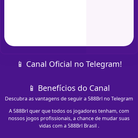
📱 Canal Oficial no Telegram!
📱 Benefícios do Canal
Descubra as vantagens de seguir a 588Brl no Telegram
A 588Brl quer que todos os jogadores tenham, com
nossos jogos profissionais, a chance de mudar suas
vidas com a 588Brl Brasil .