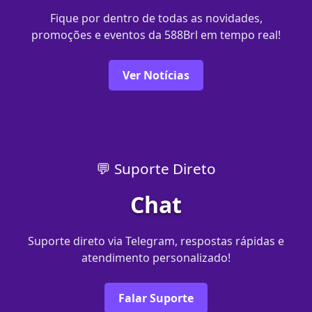
Fique por dentro de todas as novidades,
promoções e eventos da 588Brl em tempo real!
Ver Notícias
💬 Suporte Direto
Chat
Suporte direto via Telegram, respostas rápidas e
atendimento personalizado!
Falar Suporte