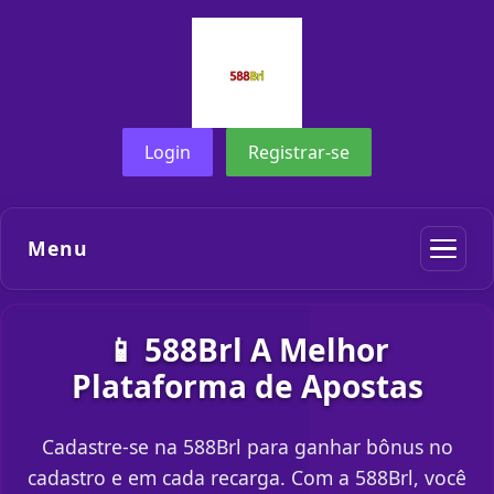
Login
Registrar-se
Menu
📱 588Brl A Melhor
Plataforma de Apostas
Cadastre-se na 588Brl para ganhar bônus no
cadastro e em cada recarga. Com a 588Brl, você