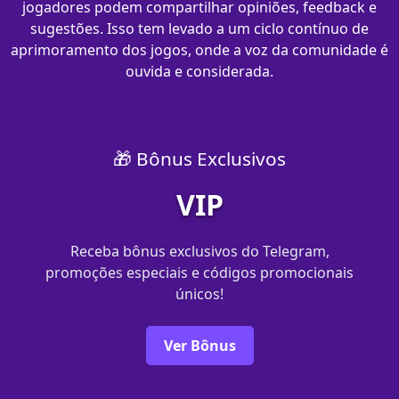
jogadores podem compartilhar opiniões, feedback e
sugestões. Isso tem levado a um ciclo contínuo de
aprimoramento dos jogos, onde a voz da comunidade é
ouvida e considerada.
🎁 Bônus Exclusivos
VIP
Receba bônus exclusivos do Telegram,
promoções especiais e códigos promocionais
únicos!
Ver Bônus