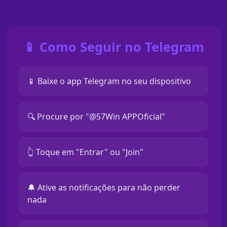
📱 Como Seguir no Telegram
📱 Baixe o app Telegram no seu dispositivo
🔍 Procure por "@57Win APPOficial"
👆 Toque em "Entrar" ou "Join"
🔔 Ative as notificações para não perder
nada