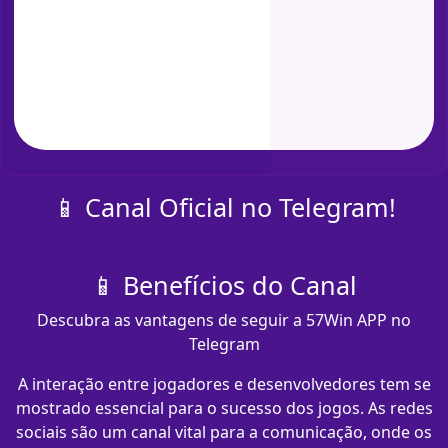
📱 Canal Oficial no Telegram!
📱 Benefícios do Canal
Descubra as vantagens de seguir a 57Win APP no
Telegram
A interação entre jogadores e desenvolvedores tem se
mostrado essencial para o sucesso dos jogos. As redes
sociais são um canal vital para a comunicação, onde os