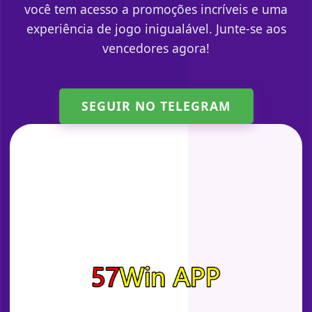
você tem acesso a promoções incríveis e uma
experiência de jogo inigualável. Junte-se aos
vencedores agora!
SEGUIR NO TELEGRAM