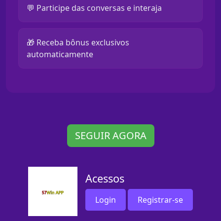
💬 Participe das conversas e interaja
🎁 Receba bônus exclusivos
automaticamente
SEGUIR AGORA
Acessos
Login
Registrar-se