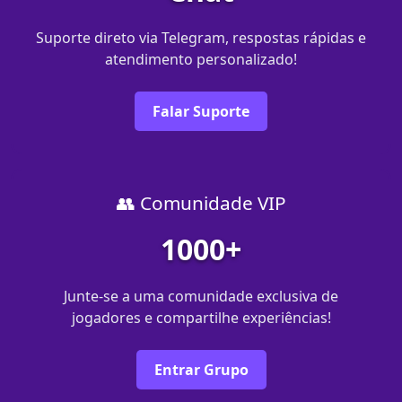
Suporte direto via Telegram, respostas rápidas e
atendimento personalizado!
Falar Suporte
👥 Comunidade VIP
1000+
Junte-se a uma comunidade exclusiva de
jogadores e compartilhe experiências!
Entrar Grupo