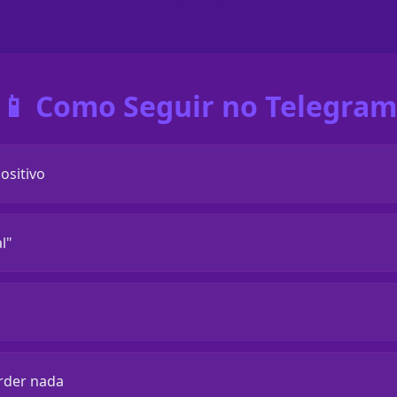
📱 Como Seguir no Telegram
ositivo
l"
erder nada