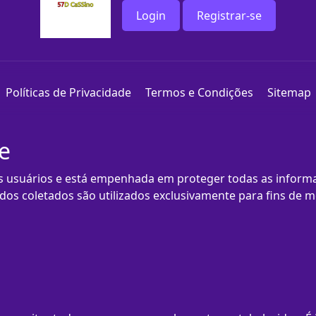
Login
Registrar-se
Políticas de Privacidade
Termos e Condições
Sitemap
de
us usuários e está empenhada em proteger todas as inform
os coletados são utilizados exclusivamente para fins de m