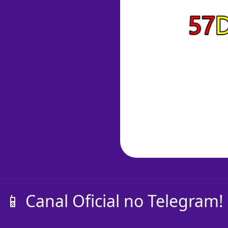
📱 Canal Oficial no Telegram!