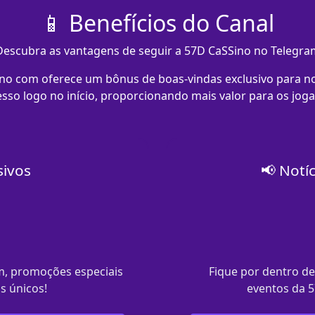
📱 Benefícios do Canal
Descubra as vantagens de seguir a 57D CaSSino no Telegra
Sino com​ oferece um bônus de boas-vindas exclusivo para n
esso logo no início, proporcionando mais valor para os jo
sivos
📢 Notí
m, promoções especiais
Fique por dentro d
s únicos!
eventos da 