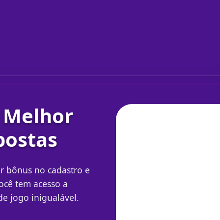
A Melhor
postas
r bônus no cadastro e
ocê tem acesso a
e jogo inigualável.