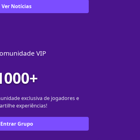
Ver Notícias
Comunidade VIP
1000+
unidade exclusiva de jogadores e
rtilhe experiências!
Entrar Grupo