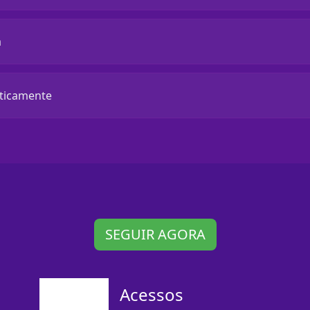
a
aticamente
SEGUIR AGORA
Acessos