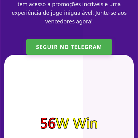
tem acesso a promoções incríveis e uma
experiência de jogo inigualável. Junte-se aos
vencedores agora!
SEGUIR NO TELEGRAM