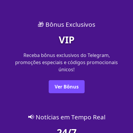
🎁 Bônus Exclusivos
VIP
Receba bônus exclusivos do Telegram,
promoções especiais e códigos promocionais
únicos!
Ver Bônus
📢 Notícias em Tempo Real
24/7