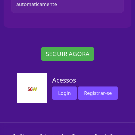
automaticamente
SEGUIR AGORA
Acessos
Login
Registrar-se