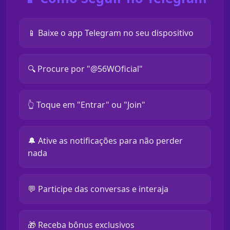
📱 Baixe o app Telegram no seu dispositivo
🔍 Procure por "@56WOficial"
👆 Toque em "Entrar" ou "Join"
🔔 Ative as notificações para não perder
nada
💬 Participe das conversas e interaja
🎁 Receba bônus exclusivos