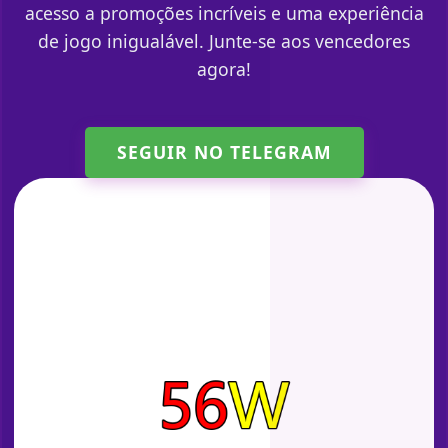
acesso a promoções incríveis e uma experiência
de jogo inigualável. Junte-se aos vencedores
agora!
SEGUIR NO TELEGRAM