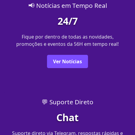
📢 Notícias em Tempo Real
24/7
Fique por dentro de todas as novidades,
promoções e eventos da 56H em tempo real!
Ver Notícias
💬 Suporte Direto
Chat
Suporte direto via Telegram, respostas rápidas e