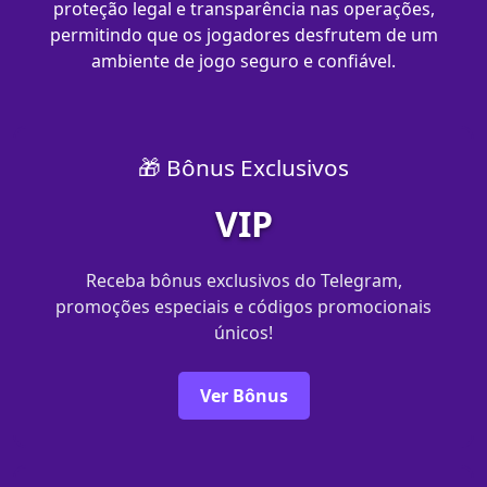
proteção legal e transparência nas operações,
permitindo que os jogadores desfrutem de um
ambiente de jogo seguro e confiável.
🎁 Bônus Exclusivos
VIP
Receba bônus exclusivos do Telegram,
promoções especiais e códigos promocionais
únicos!
Ver Bônus