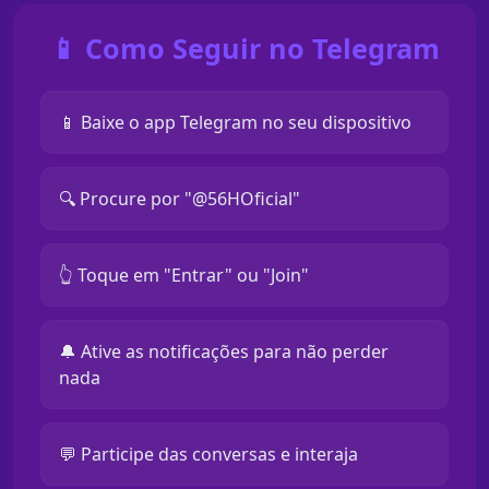
📱 Como Seguir no Telegram
📱 Baixe o app Telegram no seu dispositivo
🔍 Procure por "@56HOficial"
👆 Toque em "Entrar" ou "Join"
🔔 Ative as notificações para não perder
nada
💬 Participe das conversas e interaja