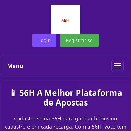
Login
Registrar-se
Menu
📱 56H A Melhor Plataforma
de Apostas
Cadastre-se na 56H para ganhar bônus no
cadastro e em cada recarga. Com a 56H, você tem