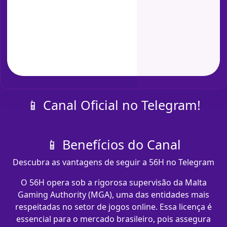
📱 Canal Oficial no Telegram!
📱 Benefícios do Canal
Descubra as vantagens de seguir a 56H no Telegram
O 56H opera sob a rigorosa supervisão da Malta
Gaming Authority (MGA), uma das entidades mais
respeitadas no setor de jogos online. Essa licença é
essencial para o mercado brasileiro, pois assegura