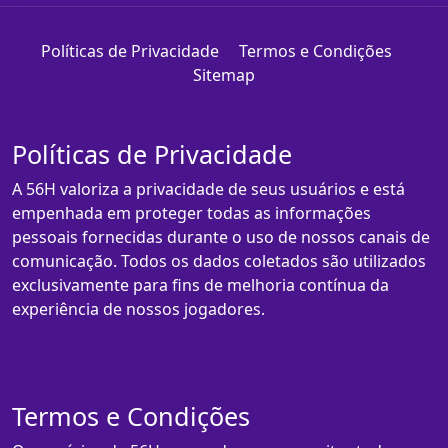
Políticas de Privacidade
Termos e Condições
Sitemap
Políticas de Privacidade
A 56H valoriza a privacidade de seus usuários e está
empenhada em proteger todas as informações
pessoais fornecidas durante o uso de nossos canais de
comunicação. Todos os dados coletados são utilizados
exclusivamente para fins de melhoria contínua da
experiência de nossos jogadores.
Termos e Condições