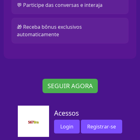
💬 Participe das conversas e interaja
🎁 Receba bônus exclusivos
automaticamente
SEGUIR AGORA
Acessos
Login
Registrar-se