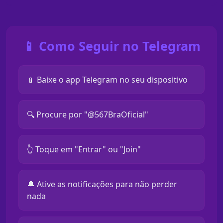
📱 Como Seguir no Telegram
📱 Baixe o app Telegram no seu dispositivo
🔍 Procure por "@567BraOficial"
👆 Toque em "Entrar" ou "Join"
🔔 Ative as notificações para não perder
nada