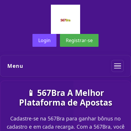
Login
Registrar-se
Menu
📱 567Bra A Melhor
Plataforma de Apostas
Cadastre-se na 567Bra para ganhar bônus no
cadastro e em cada recarga. Com a 567Bra, você