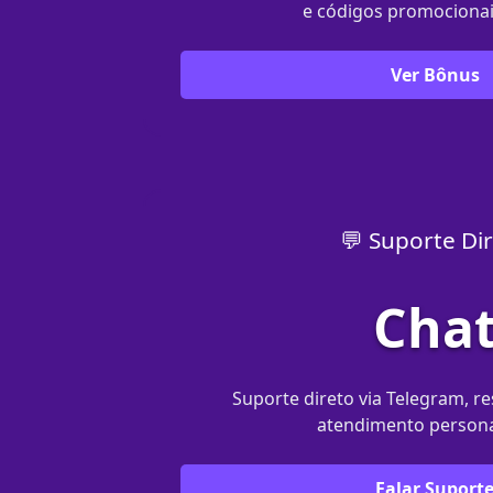
e códigos promocionai
Ver Bônus
💬 Suporte Di
Cha
Suporte direto via Telegram, r
atendimento persona
Falar Suport