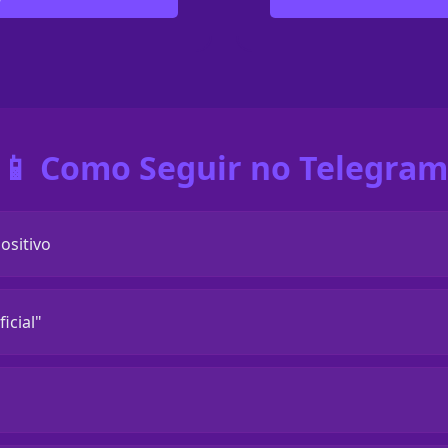
📱 Como Seguir no Telegram
ositivo
icial"