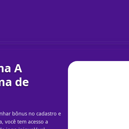
ma A
ma de
anhar bônus no cadastro e
, você tem acesso a