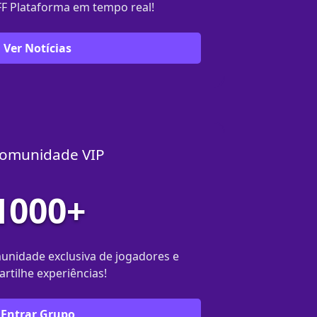
FF Plataforma em tempo real!
Ver Notícias
Comunidade VIP
1000+
unidade exclusiva de jogadores e
rtilhe experiências!
Entrar Grupo