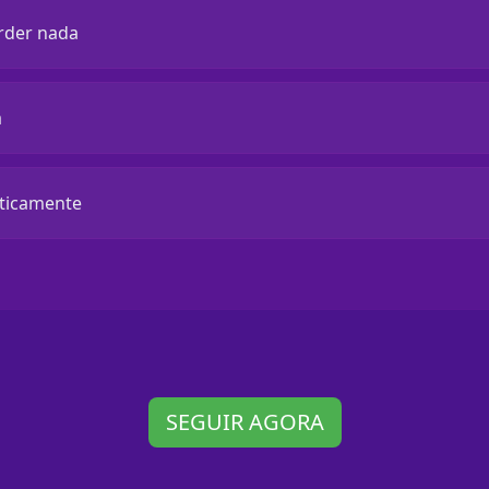
erder nada
a
aticamente
SEGUIR AGORA