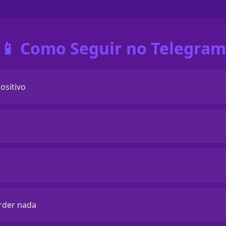
📱 Como Seguir no Telegram
ositivo
erder nada