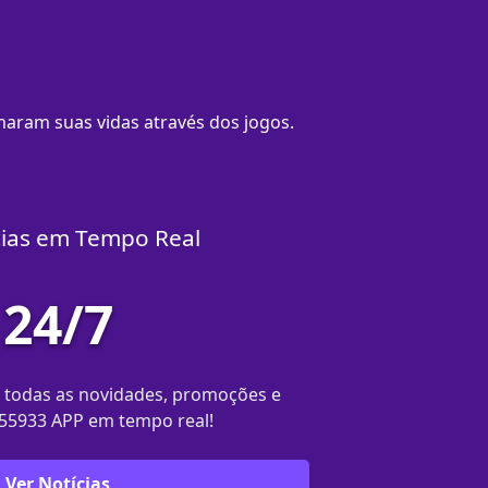
maram suas vidas através dos jogos.
cias em Tempo Real
24/7
e todas as novidades, promoções e
 55933 APP em tempo real!
Ver Notícias