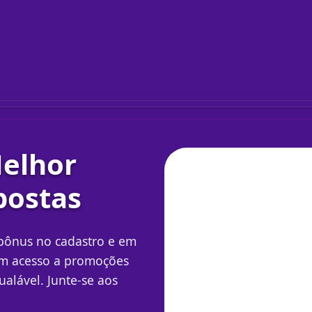
Melhor
postas
bônus no cadastro e em
em acesso a promoções
ualável. Junte-se aos