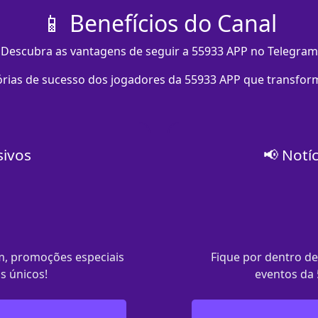
📱 Benefícios do Canal
Descubra as vantagens de seguir a 55933 APP no Telegram
órias de sucesso dos jogadores da 55933 APP que transfor
sivos
📢 Notí
m, promoções especiais
Fique por dentro d
s únicos!
eventos da