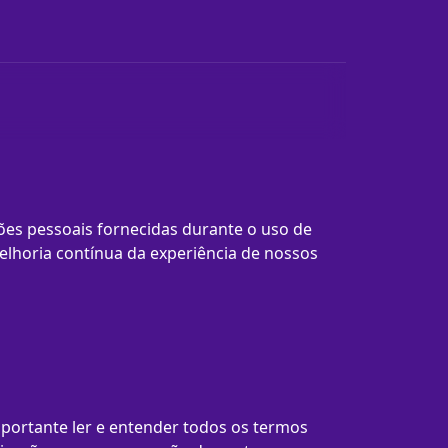
ões pessoais fornecidas durante o uso de
elhoria contínua da experiência de nossos
portante ler e entender todos os termos