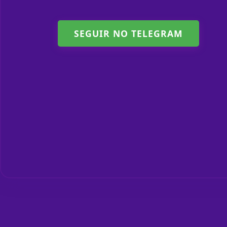
SEGUIR NO TELEGRAM