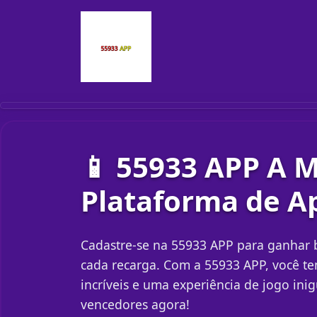
📱 55933 APP A 
Plataforma de A
Cadastre-se na 55933 APP para ganhar 
cada recarga. Com a 55933 APP, você t
incríveis e uma experiência de jogo inig
vencedores agora!