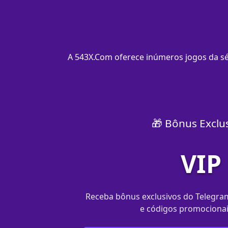
A 543X.Com oferece inúmeros jogos da sé
🎁 Bônus Exclu
VIP
Receba bônus exclusivos do Telegra
e códigos promocionai