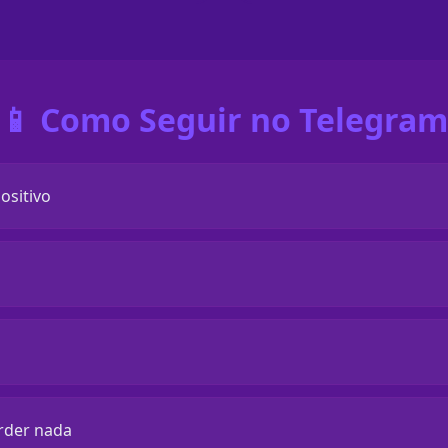
📱 Como Seguir no Telegram
ositivo
erder nada