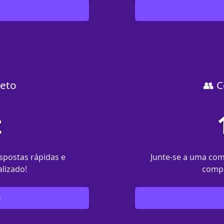
reto
👥 
t
espostas rápidas e
Junte-se a uma com
lizado!
compa
e