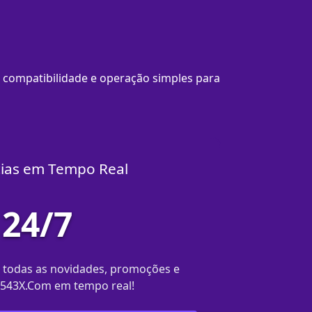
 compatibilidade e operação simples para
cias em Tempo Real
24/7
e todas as novidades, promoções e
 543X.Com em tempo real!