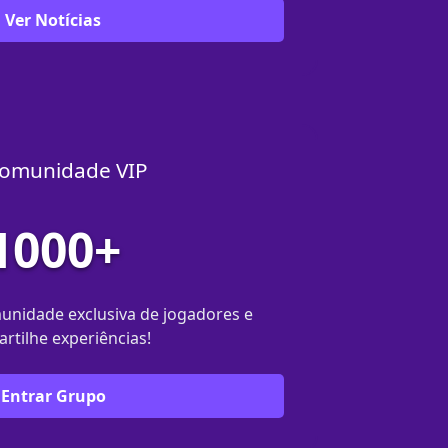
Ver Notícias
Comunidade VIP
1000+
unidade exclusiva de jogadores e
rtilhe experiências!
Entrar Grupo