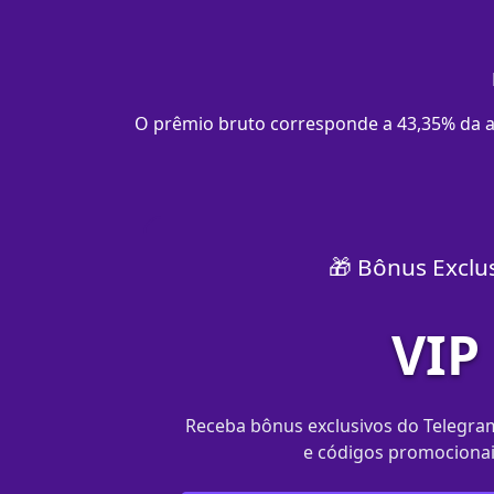
O prêmio bruto corresponde a 43,35% da ar
🎁 Bônus Exclu
VIP
Receba bônus exclusivos do Telegra
e códigos promocionai