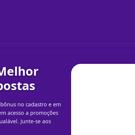
Melhor
postas
 bônus no cadastro e em
tem acesso a promoções
ualável. Junte-se aos