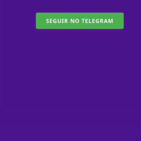
SEGUIR NO TELEGRAM