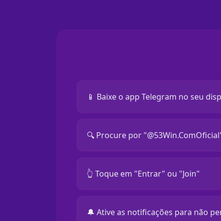
📱 Baixe o app Telegram no seu disp
🔍 Procure por "@53Win.ComOficial
👆 Toque em "Entrar" ou "Join"
🔔 Ative as notificações para não p