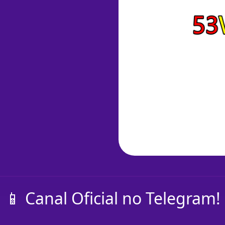
📱 Canal Oficial no Telegram!