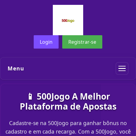
Login
Registrar-se
Menu
📱 500Jogo A Melhor
Plataforma de Apostas
Cadastre-se na 500Jogo para ganhar bônus no
cadastro e em cada recarga. Com a 500Jogo, você