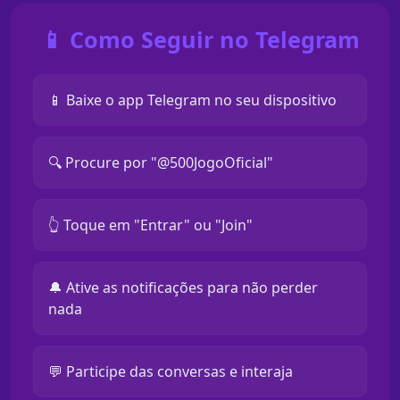
📱 Como Seguir no Telegram
📱 Baixe o app Telegram no seu dispositivo
🔍 Procure por "@500JogoOficial"
👆 Toque em "Entrar" ou "Join"
🔔 Ative as notificações para não perder
nada
💬 Participe das conversas e interaja