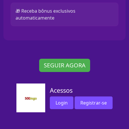
🎁 Receba bônus exclusivos
automaticamente
SEGUIR AGORA
Acessos
Login
Registrar-se