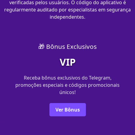
verificadas pelos usuários. O código do aplicativo é
regularmente auditado por especialistas em segurança
independentes.
🎁 Bônus Exclusivos
VIP
Receba bônus exclusivos do Telegram,
promoções especiais e códigos promocionais
únicos!
Ver Bônus