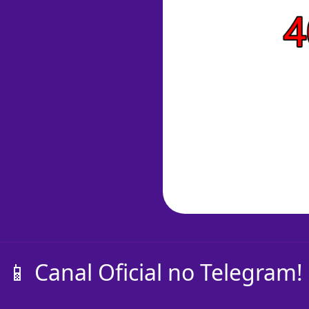
📱 Canal Oficial no Telegram!