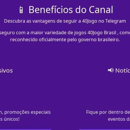
📱 Benefícios do Canal
Descubra as vantagens de seguir a 40Jogo no Telegram
 seguro com a maior variedade de jogos 40Jogo Brasil , com
reconhecido oficialmente pelo governo brasileiro.
sivos
📢 Notí
m, promoções especiais
Fique por dentro d
s únicos!
eventos d