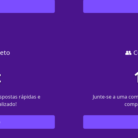
reto
👥 
t
espostas rápidas e
Junte-se a uma com
lizado!
compa
e