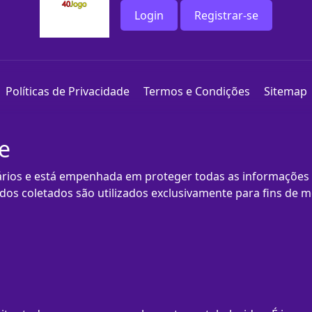
Login
Registrar-se
Políticas de Privacidade
Termos e Condições
Sitemap
de
uários e está empenhada em proteger todas as informações
os coletados são utilizados exclusivamente para fins de m