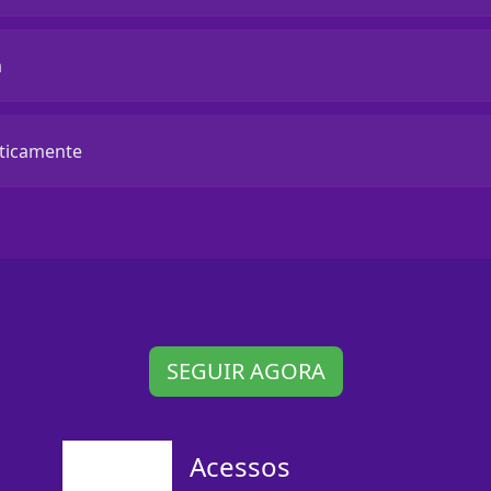
a
aticamente
SEGUIR AGORA
Acessos