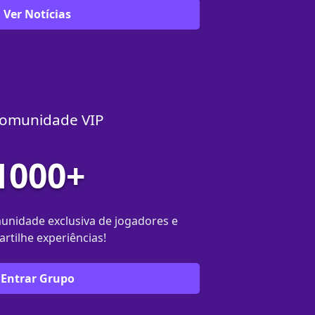
Ver Notícias
Comunidade VIP
1000+
unidade exclusiva de jogadores e
rtilhe experiências!
Entrar Grupo