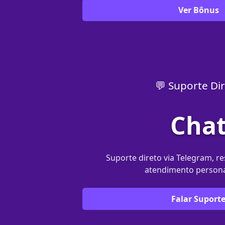
Ver Bônus
💬 Suporte Di
Cha
Suporte direto via Telegram, r
atendimento persona
Falar Suport