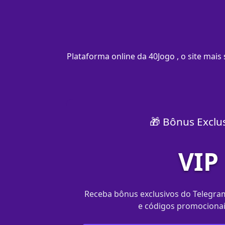
Plataforma online da 40Jogo , o site mais
🎁 Bônus Exclu
VIP
Receba bônus exclusivos do Telegra
e códigos promocionai