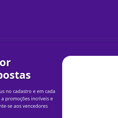
or
postas
us no cadastro e em cada
 a promoções incríveis e
unte-se aos vencedores