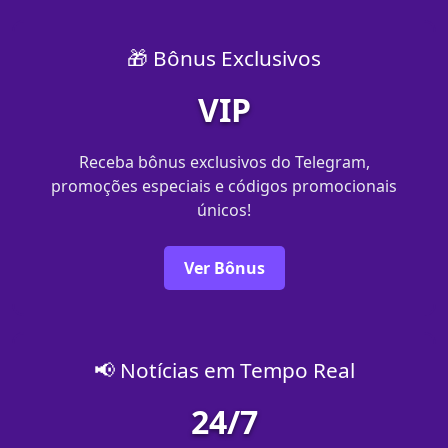
🎁 Bônus Exclusivos
VIP
Receba bônus exclusivos do Telegram,
promoções especiais e códigos promocionais
únicos!
Ver Bônus
📢 Notícias em Tempo Real
24/7