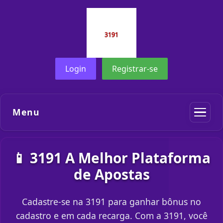
Login
Registrar-se
Menu
📱 3191 A Melhor Plataforma
de Apostas
Cadastre-se na 3191 para ganhar bônus no
cadastro e em cada recarga. Com a 3191, você