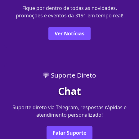
Fique por dentro de todas as novidades,
promoções e eventos da 3191 em tempo real!
Ver Notícias
💬 Suporte Direto
Chat
Suporte direto via Telegram, respostas rápidas e
atendimento personalizado!
Falar Suporte