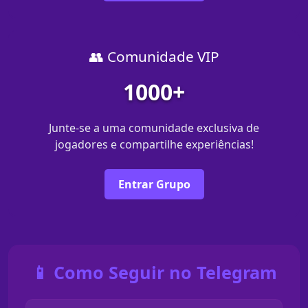
👥 Comunidade VIP
1000+
Junte-se a uma comunidade exclusiva de
jogadores e compartilhe experiências!
Entrar Grupo
📱 Como Seguir no Telegram