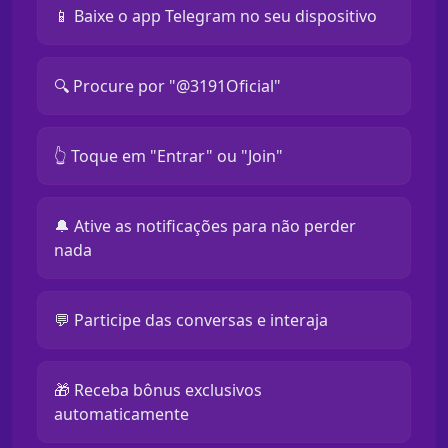
📱 Baixe o app Telegram no seu dispositivo
🔍 Procure por "@3191Oficial"
👆 Toque em "Entrar" ou "Join"
🔔 Ative as notificações para não perder
nada
💬 Participe das conversas e interaja
🎁 Receba bônus exclusivos
automaticamente