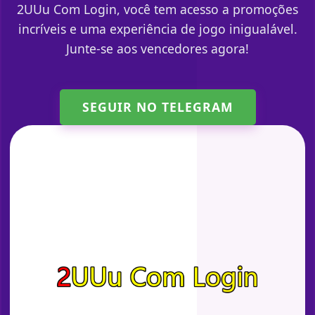
2UUu Com Login, você tem acesso a promoções
incríveis e uma experiência de jogo inigualável.
Junte-se aos vencedores agora!
SEGUIR NO TELEGRAM