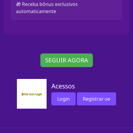
🎁 Receba bônus exclusivos
automaticamente
SEGUIR AGORA
Acessos
Login
Registrar-se