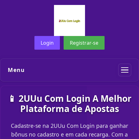
Login
Registrar-se
Menu
📱 2UUu Com Login A Melhor
Plataforma de Apostas
Cadastre-se na 2UUu Com Login para ganhar
bônus no cadastro e em cada recarga. Com a