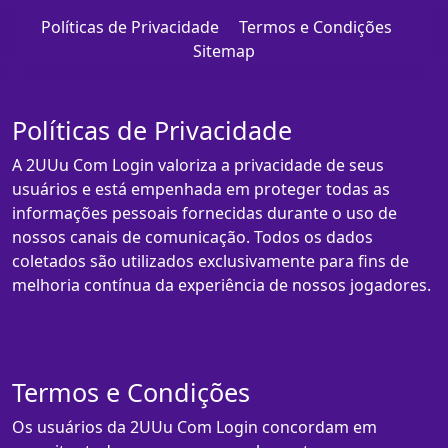
Políticas de Privacidade
Termos e Condições
Sitemap
Políticas de Privacidade
A 2UUu Com Login valoriza a privacidade de seus
usuários e está empenhada em proteger todas as
informações pessoais fornecidas durante o uso de
nossos canais de comunicação. Todos os dados
coletados são utilizados exclusivamente para fins de
melhoria contínua da experiência de nossos jogadores.
Termos e Condições
Os usuários da 2UUu Com Login concordam em