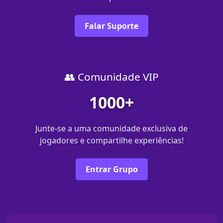
Falar Suporte
👥 Comunidade VIP
1000+
Junte-se a uma comunidade exclusiva de
jogadores e compartilhe experiências!
Entrar Grupo