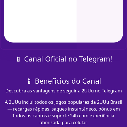
📱 Canal Oficial no Telegram!
📱 Benefícios do Canal
Descubra as vantagens de seguir a 2UUu no Telegram
A 2UUu inclui todos os jogos populares da 2UUu Brasil
— recargas rápidas, saques instantâneos, bônus em
todos os cantos e suporte 24h com experiência
otimizada para celular.