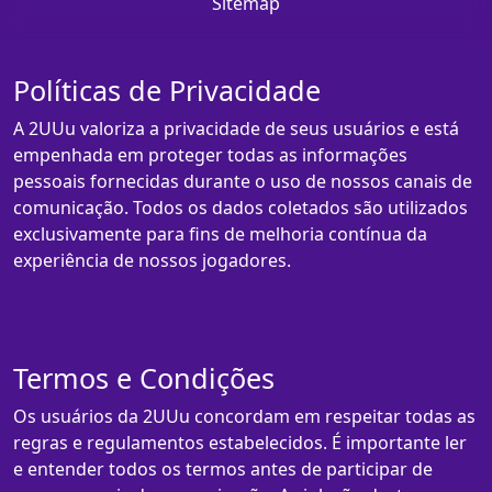
Sitemap
Políticas de Privacidade
A 2UUu valoriza a privacidade de seus usuários e está
empenhada em proteger todas as informações
pessoais fornecidas durante o uso de nossos canais de
comunicação. Todos os dados coletados são utilizados
exclusivamente para fins de melhoria contínua da
experiência de nossos jogadores.
Termos e Condições
Os usuários da 2UUu concordam em respeitar todas as
regras e regulamentos estabelecidos. É importante ler
e entender todos os termos antes de participar de