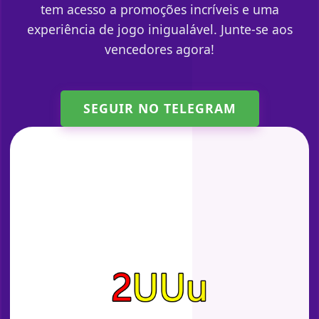
tem acesso a promoções incríveis e uma
experiência de jogo inigualável. Junte-se aos
vencedores agora!
SEGUIR NO TELEGRAM