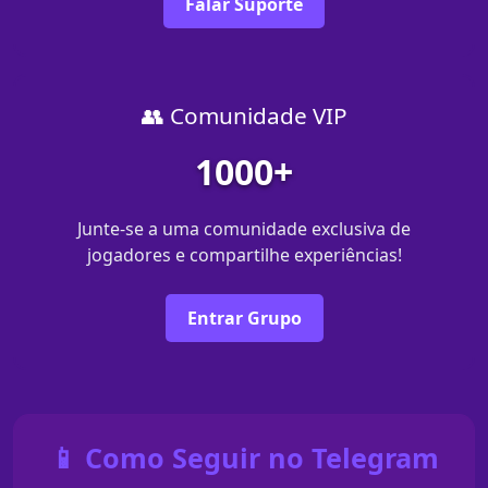
Falar Suporte
👥 Comunidade VIP
1000+
Junte-se a uma comunidade exclusiva de
jogadores e compartilhe experiências!
Entrar Grupo
📱 Como Seguir no Telegram