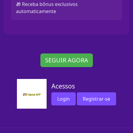
🎁 Receba bônus exclusivos
automaticamente
SEGUIR AGORA
Acessos
Login
Registrar-se