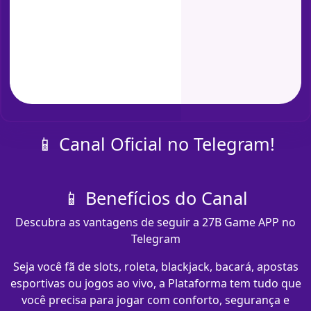
📱 Canal Oficial no Telegram!
📱 Benefícios do Canal
Descubra as vantagens de seguir a 27B Game APP no
Telegram
Seja você fã de slots, roleta, blackjack, bacará, apostas
esportivas ou jogos ao vivo, a Plataforma tem tudo que
você precisa para jogar com conforto, segurança e