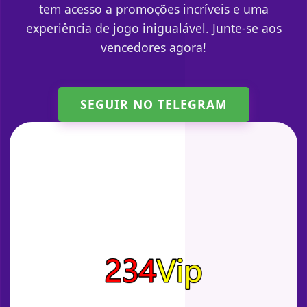
tem acesso a promoções incríveis e uma
experiência de jogo inigualável. Junte-se aos
vencedores agora!
SEGUIR NO TELEGRAM