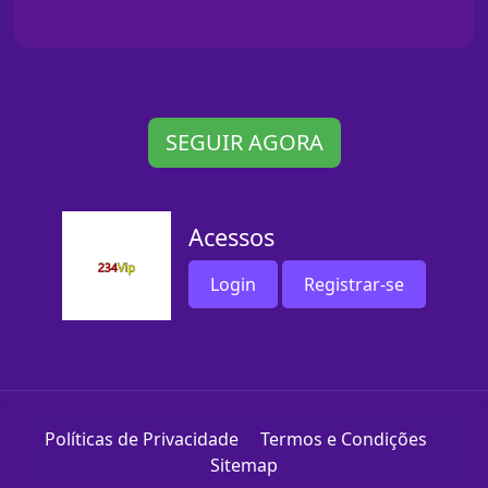
SEGUIR AGORA
Acessos
Login
Registrar-se
Políticas de Privacidade
Termos e Condições
Sitemap