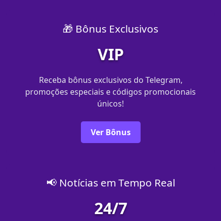
🎁 Bônus Exclusivos
VIP
Receba bônus exclusivos do Telegram,
promoções especiais e códigos promocionais
únicos!
Ver Bônus
📢 Notícias em Tempo Real
24/7