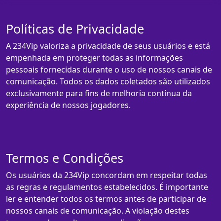
Políticas de Privacidade
A 234Vip valoriza a privacidade de seus usuários e está
empenhada em proteger todas as informações
pessoais fornecidas durante o uso de nossos canais de
comunicação. Todos os dados coletados são utilizados
exclusivamente para fins de melhoria contínua da
experiência de nossos jogadores.
Termos e Condições
Os usuários da 234Vip concordam em respeitar todas
as regras e regulamentos estabelecidos. É importante
ler e entender todos os termos antes de participar de
nossos canais de comunicação. A violação destes