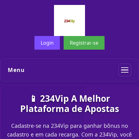
Login
Registrar-se
Menu
📱 234Vip A Melhor
Plataforma de Apostas
Cadastre-se na 234Vip para ganhar bônus no
cadastro e em cada recarga. Com a 234Vip, você