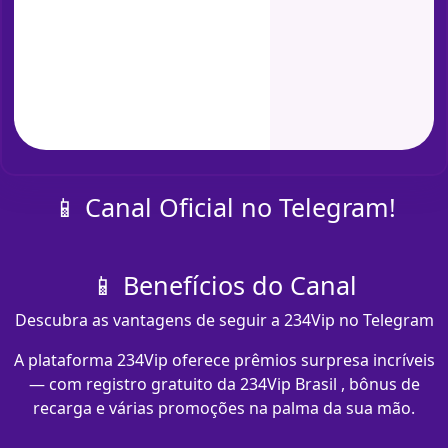
📱 Canal Oficial no Telegram!
📱 Benefícios do Canal
Descubra as vantagens de seguir a 234Vip no Telegram
A plataforma 234Vip oferece prêmios surpresa incríveis
— com registro gratuito da 234Vip Brasil , bônus de
recarga e várias promoções na palma da sua mão.