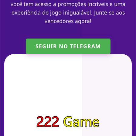
você tem acesso a promoções incríveis e uma
experiência de jogo inigualável. Junte-se aos
vencedores agora!
SEGUIR NO TELEGRAM