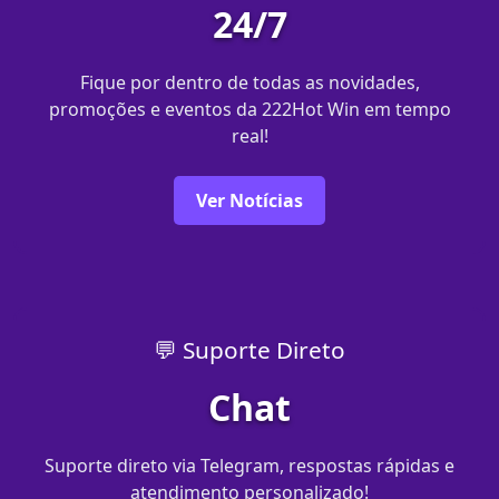
24/7
Fique por dentro de todas as novidades,
promoções e eventos da 222Hot Win em tempo
real!
Ver Notícias
💬 Suporte Direto
Chat
Suporte direto via Telegram, respostas rápidas e
atendimento personalizado!