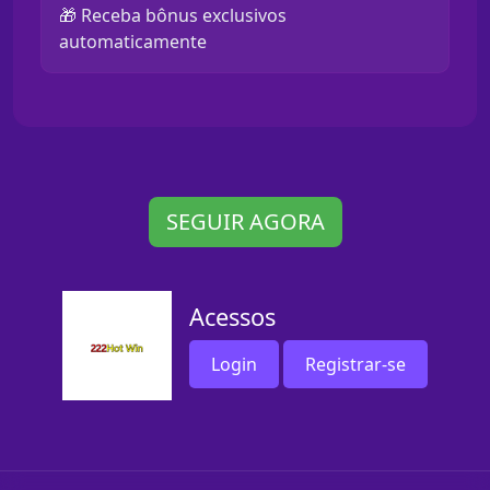
🎁 Receba bônus exclusivos
automaticamente
SEGUIR AGORA
Acessos
Login
Registrar-se