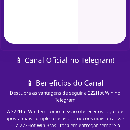
📱 Canal Oficial no Telegram!
📱 Benefícios do Canal
Descubra as vantagens de seguir a 222Hot Win no
Telegram
A 222Hot Win tem como missão oferecer os jogos de
aposta mais completos e as promoções mais atrativas
— a 222Hot Win Brasil foca em entregar sempre o