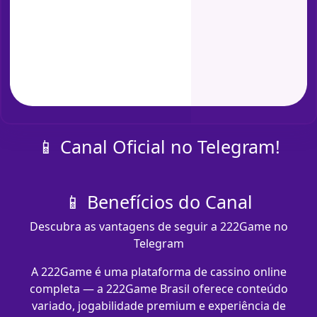
📱 Canal Oficial no Telegram!
📱 Benefícios do Canal
Descubra as vantagens de seguir a 222Game no
Telegram
A 222Game é uma plataforma de cassino online
completa — a 222Game Brasil oferece conteúdo
variado, jogabilidade premium e experiência de