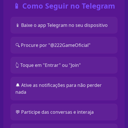
📱 Como Seguir no Telegram
📱 Baixe o app Telegram no seu dispositivo
🔍 Procure por "@222GameOficial"
👆 Toque em "Entrar" ou "Join"
🔔 Ative as notificações para não perder
nada
💬 Participe das conversas e interaja