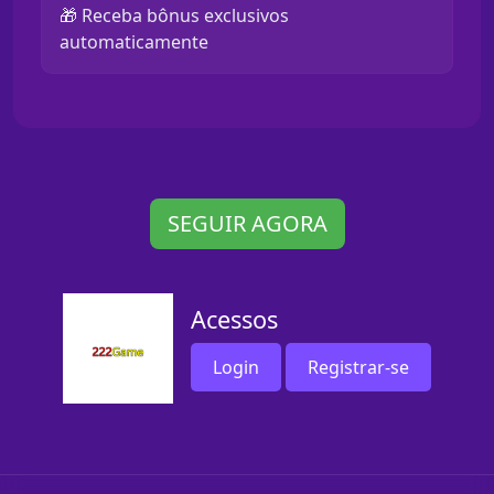
🎁 Receba bônus exclusivos
automaticamente
SEGUIR AGORA
Acessos
Login
Registrar-se