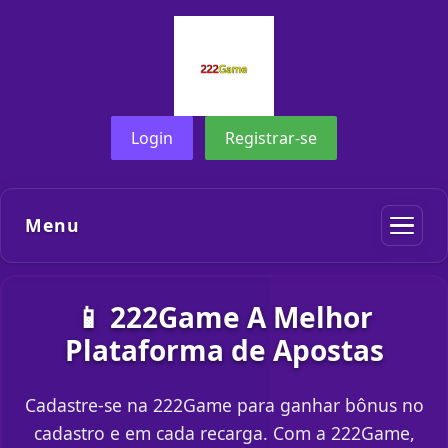
Login
Registrar-se
Menu
📱 222Game A Melhor
Plataforma de Apostas
Cadastre-se na 222Game para ganhar bônus no
cadastro e em cada recarga. Com a 222Game,