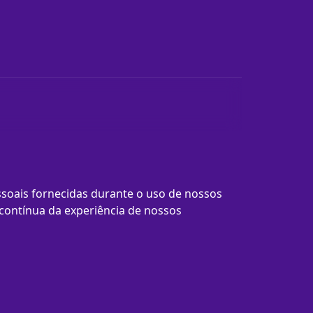
ssoais fornecidas durante o uso de nossos
 contínua da experiência de nossos