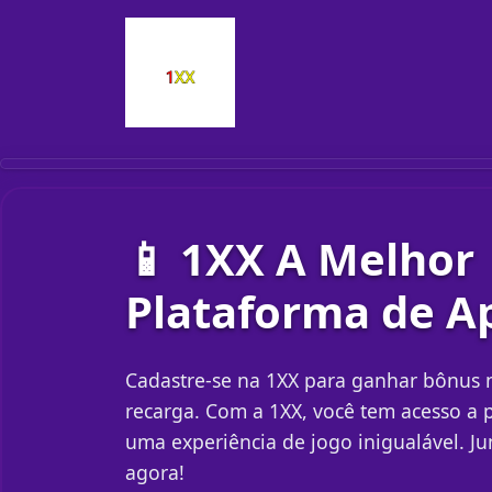
📱 1XX A Melhor
Plataforma de A
Cadastre-se na 1XX para ganhar bônus 
recarga. Com a 1XX, você tem acesso a 
uma experiência de jogo inigualável. J
agora!