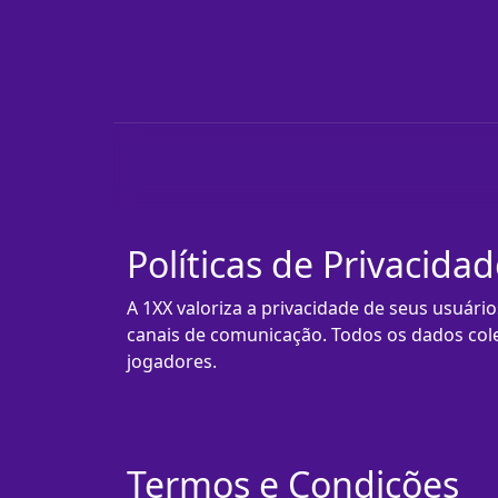
Políticas de Privacida
A 1XX valoriza a privacidade de seus usuár
canais de comunicação. Todos os dados cole
jogadores.
Termos e Condições