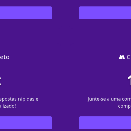
reto
👥 
t
espostas rápidas e
Junte-se a uma com
lizado!
compa
e