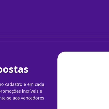
postas
no cadastro e em cada
promoções incríveis e
unte-se aos vencedores