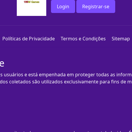
Login
Registrar-se
Políticas de Privacidade
Termos e Condições
Sitemap
de
us usuários e está empenhada em proteger todas as inform
os coletados são utilizados exclusivamente para fins de m