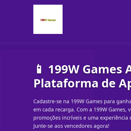
📱 199W Games 
Plataforma de A
Cadastre-se na 199W Games para ganha
em cada recarga. Com a 199W Games, v
promoções incríveis e uma experiência d
Junte-se aos vencedores agora!