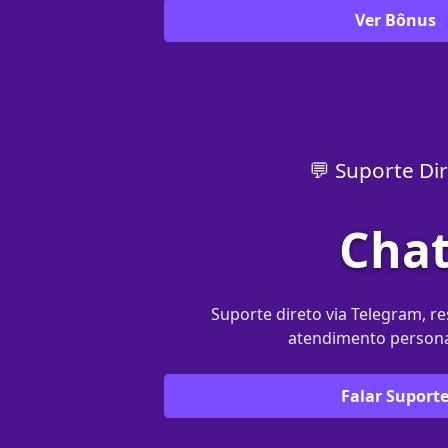
Ver Bônus
💬 Suporte Di
Cha
Suporte direto via Telegram, r
atendimento persona
Falar Suport