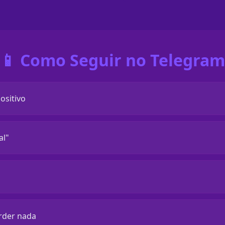
📱 Como Seguir no Telegram
ositivo
al"
erder nada