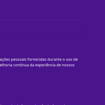
ações pessoais fornecidas durante o uso de
elhoria contínua da experiência de nossos