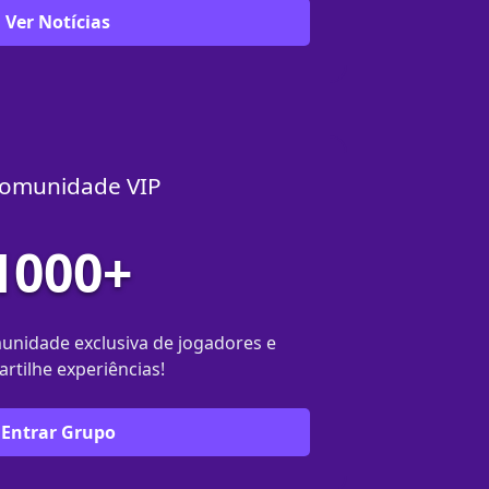
Ver Notícias
Comunidade VIP
1000+
unidade exclusiva de jogadores e
rtilhe experiências!
Entrar Grupo