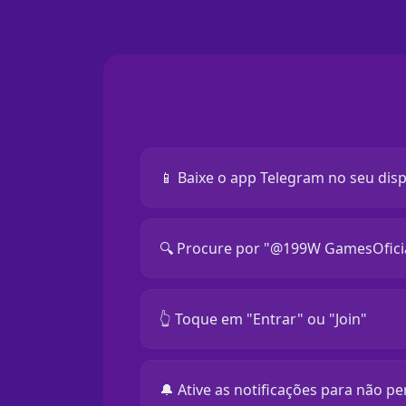
📱 Baixe o app Telegram no seu disp
🔍 Procure por "@199W GamesOfici
👆 Toque em "Entrar" ou "Join"
🔔 Ative as notificações para não p