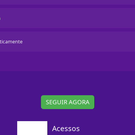
a
aticamente
SEGUIR AGORA
Acessos