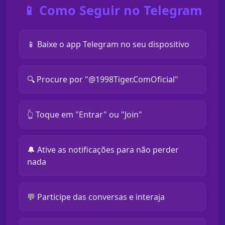
📱 Como Seguir no Telegram
📱 Baixe o app Telegram no seu dispositivo
🔍 Procure por "@1998Tiger.ComOficial"
👆 Toque em "Entrar" ou "Join"
🔔 Ative as notificações para não perder
nada
💬 Participe das conversas e interaja