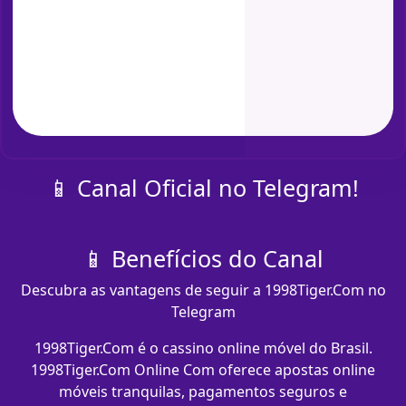
📱 Canal Oficial no Telegram!
📱 Benefícios do Canal
Descubra as vantagens de seguir a 1998Tiger.Com no
Telegram
1998Tiger.Com é o cassino online móvel do Brasil.
1998Tiger.Com Online Com oferece apostas online
móveis tranquilas, pagamentos seguros e