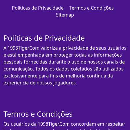
Políticas de Privacidade
Termos e Condições
Sitemap
Políticas de Privacidade
A 1998Tiger.Com valoriza a privacidade de seus usuários
e está empenhada em proteger todas as informações
pessoais fornecidas durante o uso de nossos canais de
comunicação. Todos os dados coletados são utilizados
exclusivamente para fins de melhoria contínua da
experiência de nossos jogadores.
Termos e Condições
Os usuários da 1998Tiger.Com concordam em respeitar