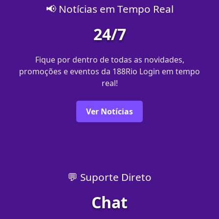
📢 Notícias em Tempo Real
24/7
Fique por dentro de todas as novidades,
promoções e eventos da 188Rio Login em tempo
real!
Ver Notícias
💬 Suporte Direto
Chat