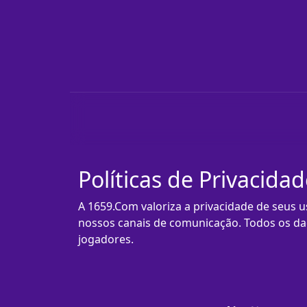
Políticas de Privacida
A 1659.Com valoriza a privacidade de seus 
nossos canais de comunicação. Todos os dad
jogadores.