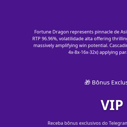
Fortune Dragon represents pinnacle de Asi
RTP 96.96%, volatilidade alta offering thri
massively amplifying win potential. Cascad
4x-8x-16x-32x) applying par
🎁 Bônus Exclu
VIP
Receba bônus exclusivos do Telegra