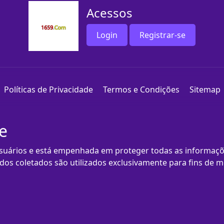
Acessos
Login
Registrar-se
Políticas de Privacidade
Termos e Condições
Sitemap
de
usuários e está empenhada em proteger todas as informaçõ
os coletados são utilizados exclusivamente para fins de m