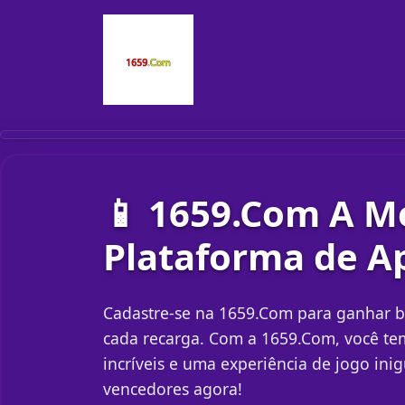
📱 1659.Com A M
Plataforma de A
Cadastre-se na 1659.Com para ganhar 
cada recarga. Com a 1659.Com, você t
incríveis e uma experiência de jogo inig
vencedores agora!