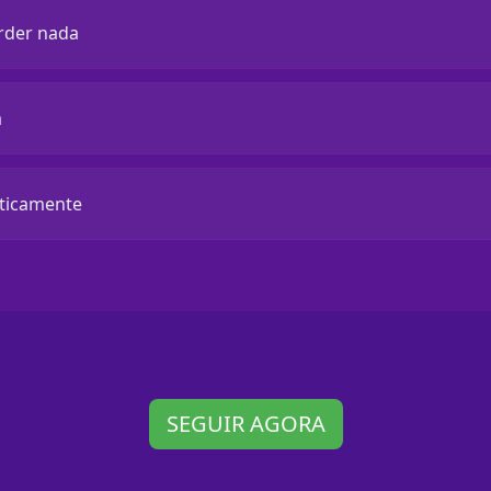
erder nada
a
aticamente
SEGUIR AGORA