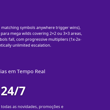
+ matching symbols anywhere trigger wins),
e para mega wilds covering 2×2 ou 3×3 areas,
s fall, com progressive multipliers (1x-2x-
ically unlimited escalation.
cias em Tempo Real
24/7
e todas as novidades, promoções e