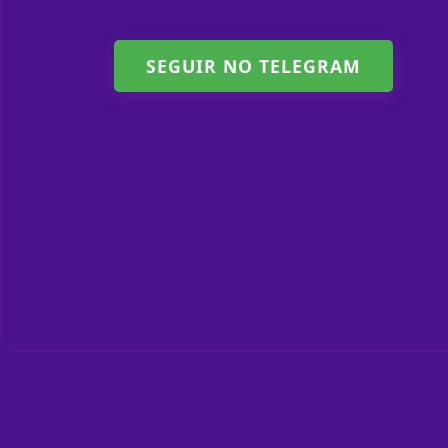
SEGUIR NO TELEGRAM