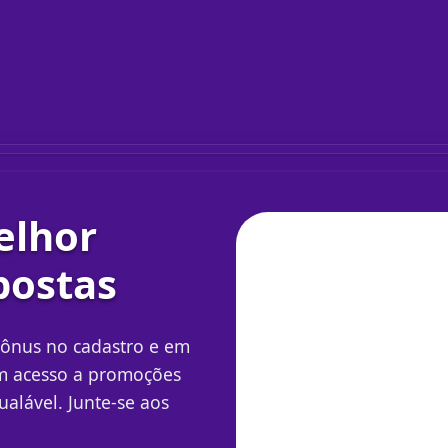
elhor
postas
bônus no cadastro e em
em acesso a promoções
ualável. Junte-se aos