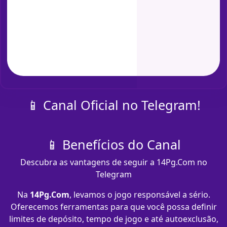
📱 Canal Oficial no Telegram!
📱 Benefícios do Canal
Descubra as vantagens de seguir a 14Pg.Com no
Telegram
Na
14Pg.Com
, levamos o jogo responsável a sério.
Oferecemos ferramentas para que você possa definir
limites de depósito, tempo de jogo e até autoexclusão,