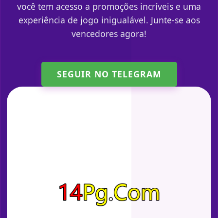
você tem acesso a promoções incríveis e uma
experiência de jogo inigualável. Junte-se aos
vencedores agora!
SEGUIR NO TELEGRAM