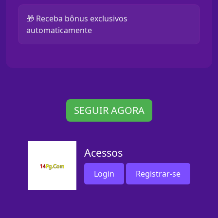
🎁 Receba bônus exclusivos
automaticamente
SEGUIR AGORA
Acessos
Login
Registrar-se