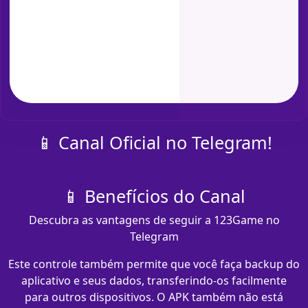
📱 Canal Oficial no Telegram!
📱 Benefícios do Canal
Descubra as vantagens de seguir a 123Game no
Telegram
Este controle também permite que você faça backup do
aplicativo e seus dados, transferindo-os facilmente
para outros dispositivos. O APK também não está