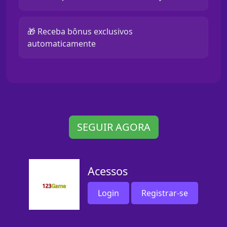
🎁 Receba bônus exclusivos
automaticamente
SEGUIR AGORA
Acessos
Login
Registrar-se