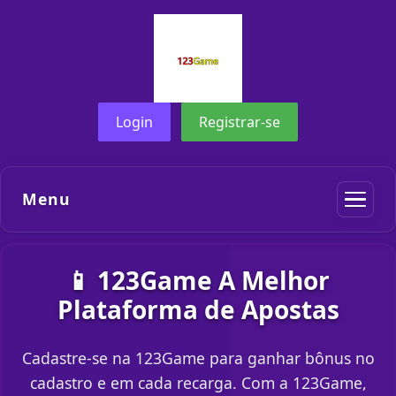
Login
Registrar-se
Menu
📱 123Game A Melhor
Plataforma de Apostas
Cadastre-se na 123Game para ganhar bônus no
cadastro e em cada recarga. Com a 123Game,