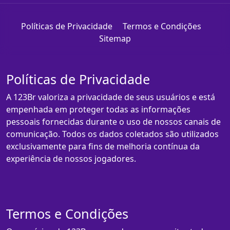
Políticas de Privacidade
Termos e Condições
Sitemap
Políticas de Privacidade
A 123Br valoriza a privacidade de seus usuários e está
empenhada em proteger todas as informações
pessoais fornecidas durante o uso de nossos canais de
comunicação. Todos os dados coletados são utilizados
exclusivamente para fins de melhoria contínua da
experiência de nossos jogadores.
Termos e Condições