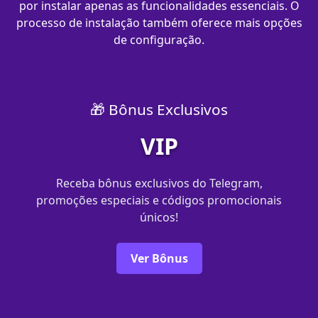
por instalar apenas as funcionalidades essenciais. O
processo de instalação também oferece mais opções
de configuração.
🎁 Bônus Exclusivos
VIP
Receba bônus exclusivos do Telegram,
promoções especiais e códigos promocionais
únicos!
Ver Bônus