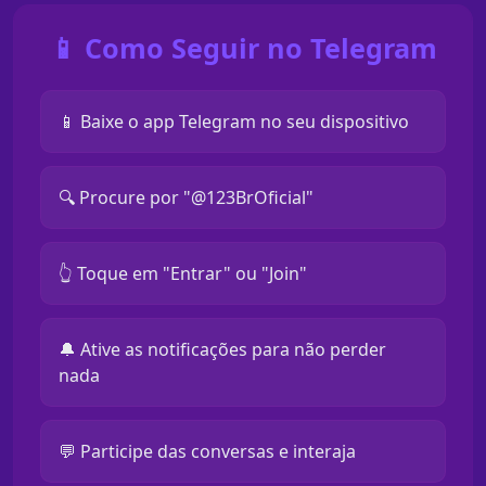
📱 Como Seguir no Telegram
📱 Baixe o app Telegram no seu dispositivo
🔍 Procure por "@123BrOficial"
👆 Toque em "Entrar" ou "Join"
🔔 Ative as notificações para não perder
nada
💬 Participe das conversas e interaja