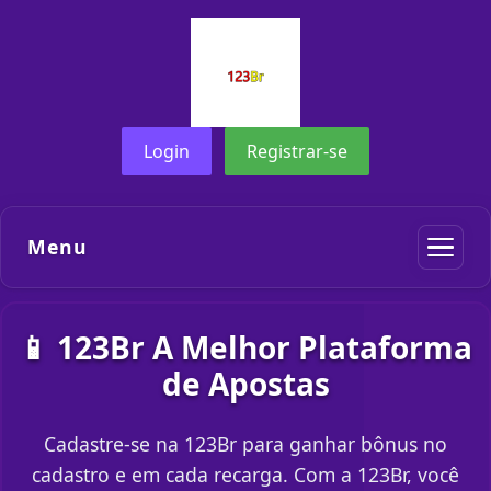
Login
Registrar-se
Menu
📱 123Br A Melhor Plataforma
de Apostas
Cadastre-se na 123Br para ganhar bônus no
cadastro e em cada recarga. Com a 123Br, você